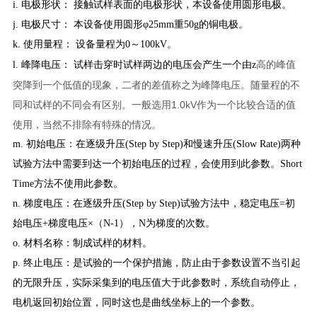
i. 电极形状： 接触试样表面的电极形状，本设备使用圆形电极。
j. 电极尺寸： 本设备使用圆形φ25mm重50g的铜电极。
k. 使用量程： 设备量程为0～100kV。
高的峰值
l. 峰降电压： 试样击穿时试样两边的电压会产生一个由z
突降到一个低值的现象，二者的差值称之为峰降电压。随量程的不
同和试样的不同会有区别。一般选用1.0kV作为一个比较合适的值
使用，当然不排除有特殊的情况。
m. 初始电压：在逐级升压(Step by Step)和慢速升压(Slow Rate)两种
试验方法中需要到达一个初始电压的过程，会使用到此参数。Short
Time方法不使用此参数。
n. 梯度电压：在逐级升压(Step by Step)试验方法中，稳定电压=初
始电压+梯度电压×（N-1），N为梯度的次数。
o. 材料名称：制成试样的材料。
p. 终止电压：是试验的一个保护措施，防止由于参数设置不当引起
的无限升压，实际采集到的电压值大于此参数时，系统自动停止，
电机返回初始位置，同时这也是曲线坐标上的一个参数。