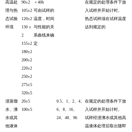
高温处
90±2
＜40h
在规定的处理条件下放
理与热
105±2
可由试样的
入试样并开始计时。
态试验
120±2
温度，时间
热态试样须在试样温度
环境
130 ±
与性能的关
达到规定的
2
系曲线来确
155±2
定
180±2
200±2
220±2
250±2
275±5
320±5
浸蒸馏
20±5
0.5、1、2、4、
在规定的处理条件下放
水、沸
100±5
6、8、16、
入试样并开始计时。
水或其
24、48、96
试样经浸沸水或其他高
他液体
温液体处理后取出随即