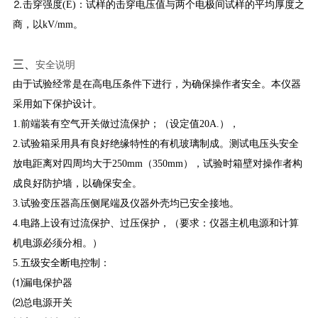
⒉击穿强度(E)：试样的击穿电压值与两个电极间试样的平均厚度之
商，以kV/mm。
三、
安全说明
由于试验经常是在高电压条件下进行，为确保操作者安全。本仪器
采用如下保护设计。
1.前端装有空气开关做过流保护；（设定值20A.），
2.试验箱采用具有良好绝缘特性的有机玻璃制成。测试电压头安全
放电距离对四周均大于250mm（350mm），试验时箱壁对操作者构
成良好防护墙，以确保安全。
3.试验变压器高压侧尾端及仪器外壳均已安全接地。
4.电路上设有过流保护、过压保护，（要求：仪器主机电源和计算
机电源必须分相。）
5.五级安全断电控制：
⑴漏电保护器
⑵总电源开关