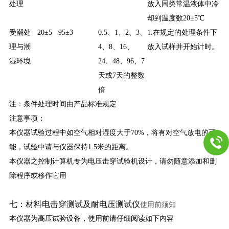
处理
放入同类常温液体中冷
却到温度数20±5℃
受潮处
20±5
95±3
0.5、1、2、3、
1.在规定的处理条件下
理与潮
4、8、16、
放入试样并开始计时。
湿环境
24、48、96、7
天或7天的整数
倍
注：条件处理时间由产品标准规定
注意事项：
本仪器试验过程中如空气相对湿度大于70%，将有对空气放电的可
能，试验中请与仪器保持1.5米的距离。
本仪器之控制计算机专为电压击穿试验机设计，请勿随意添加和删
除程序或移作它用
七：
材料电击穿测试及耐电压测试仪
使用前须知
本仪器为高压试验设备，使用前请仔细阅读如下内容