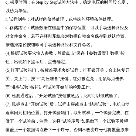
q. 梯度时间：在Step by Step试验方法中，稳定电压的时间段长度，
以秒为单位。
r. 试样制备：对试样的修整处理，或特殊的环境条件处理。
s. 存储路径：试验数据在磁盘中的保存位置，可以手动选择路径及
对文件命名，若不选择则系统会对数据自动命名保存到默认位置。
按选择路径按钮即可手动选择路径和文件命名。
(4)根据试验要求输入参数，然后点击“保存【参数设置】数据”按
钮，出现如下提示后，点击确定。
(5)打开试验箱门，按标准要求夹好试样，打开锁开关，合上恢复开
关，关上门，按下“高压准备”按键，红灯被点亮，用鼠标点击界
面“准备试验”按钮进行试验开始前的检测工作。
(6) 检测通过后，“开始试验”按钮被激活，此时可以做试验了。
(7) 鼠标点击“开始试验”后，试样击穿或点击“结束试验”，电机自动
返车回到初始位置。打开试验箱门，取出试样，一个试验完成。在
做下一个试验前，注意：选择“试验序号”如果做下一个试验不希望
覆盖上一个数据请点击下一个序号。否则不改变序号他将覆盖原来