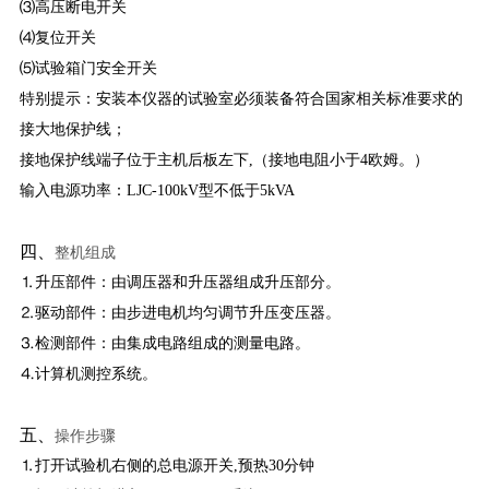
⑶高压断电开关
⑷复位开关
⑸试验箱门安全开关
特别提示：安装本仪器的试验室必须装备符合国家相关标准要求的
接大地保护线；
接地保护线端子位于主机后板左下,（接地电阻小于4欧姆。）
输入电源功率：LJC-100kV型不低于5kVA
四、
整机组成
⒈升压部件：由调压器和升压器组成升压部分。
⒉驱动部件：由步进电机均匀调节升压变压器。
⒊检测部件：由集成电路组成的测量电路。
⒋计算机测控系统。
五、
操作步骤
⒈打开试验机右侧的总电源开关,预热30分钟