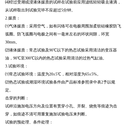
⑷经过受潮或浸液体媒质的试样在试验前应用滤纸轻轻吸去液滴，
从试样取出到试验完毕不应超过5分钟。
2.媒质：
⑴气体媒质：采用空气，如有闪络可在电极周围加柔软硅橡胶防飞
弧圈。防飞弧圈与电极之间有一毫米左右的环状间隙，环宽
30mm。
⑵液体媒质：常态试验及90℃以下的热态试验采用清洁的变压器
油，90℃至300℃以内的热态试验采用清洁的过热气缸油。
3.试验环境：
⑴常态试验环境：温度为20±5℃，相对湿度为65±5%。
⑵热态试验或潮湿环境试验条件由产品标准参照录中表2予以规
定。
击穿的判断：
试样沿施加电压方向及位置有贯穿小孔、开裂、烧焦等痕迹为击
穿，如痕迹不清可用重复施加试验电压来判断。
试验的预处理、条件处理：