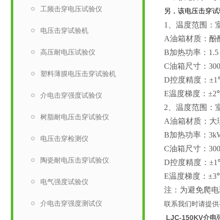
工频击穿电压试验仪
另，该电压击穿试
1、
温度范围：
电压击穿试验机
A
油箱材质：酚
高压耐电压试验仪
B
加热功率：
1.
C
油箱尺寸：
30
塑料薄膜电压击穿试验机
D
控度精度：±
1
E
温度梯度：±
2
介电击穿强度试验仪
2、
温度范围：
树脂耐电压击穿试验仪
A
油箱材质：大
B
加热功率：
3k
电压击穿检测仪
C
油箱尺寸：
30
陶瓷耐电压击穿试验仪
D
控度精度：±
1
E
温度梯度：±
3
电气强度试验仪
注：为避免爬电
介电击穿强度测试仪
联系我们时请提供
LJC-150KV