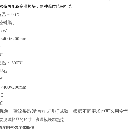
验仪可配备高温模块，两种温度范围可选：
室温
~ 90
℃
醛树脂、
5 kW
0×400×200mm
℃
℃
室温
~ 300
℃
理石
W
0×400×200mm
℃
℃
现象，建议采取浸油方式进行试验，根据不同要求也可选用空气
要测试样品的尺寸、高温模块加热范
介电强度电气强度试验仪