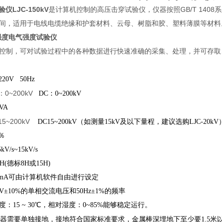
仪LJC-150kV
是计算机控制的高压击穿试验仪，仪器按照GB/T 14
间，适用于电线电缆绝缘和护套材料、云母、树脂和胶、塑料薄膜等材料
介电强度电气强度试验仪
控制，可对试验过程中的各种数据进行快速准确的采集、处理，并可存取
220V 50Hz
：0~200kV
DC
：0~200kV
VA
15~200kV
DC15~200kV（如测量15kV及以下量程，建议选购LJC-20kV
％
/s~15kV/s
H(
德标8H或15H)
mA
可由计算机软件自由进行设定
V±10%的单相交流电压和50Hz±1%的频率
：15 ~ 30℃，相对湿度：0~85%能够稳定运行。
器需要单独接地，接地符合国家标准要求，金属棒深埋地下至少要1.5米