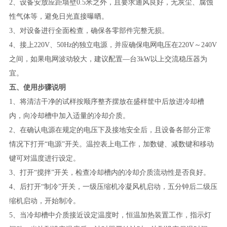
2、设备安放应距墙壁0.5米之外，且要求通风良好，无灰尘、腐蚀
性气体等，避免日光直接曝晒。
3、对设备进行全面检查，确保各零部件完整无损。
4、接上220V、50Hz的独立电源，并应确保电网电压在220V～240V
之间，如果电网波动较大，建议配置—台3kW以上交流稳压器为
宜。
五、使用步骤说明
1、将清洁干净的试样按顺序整齐摆放在盛样筐中后放进冷却槽
内，向冷却槽中加入适量的冷却介质。
2、在确认电源在规定的电压下及接地安全后，且设备各部分正常
情况下打开“电源”开关。温控表上电工作，加数键、减数键和移动
键可对温度进行设定。
3、打开“搅拌”开关，检查冷却槽内的冷却介质流动性是否良好。
4、后打开“制冷”开关，一级压缩机冷凝风机启动，五分钟后二级压
缩机启动，开始制冷。
5、当冷却槽中介质接近设定温度时，恒温加热装置工作，指示灯