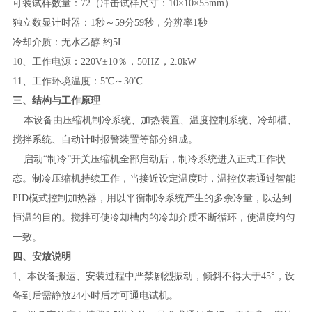
可装试样数量：72（冲击试样尺寸：10×10×55mm）
独立数显计时器：1秒～59分59秒，分辨率1秒
冷却介质：无水乙醇 约5L
10、工作电源：220V±10％，50HZ，2.0kW
11、工作环境温度：5℃～30℃
三、结构与工作原理
本设备由压缩机制冷系统、加热装置、温度控制系统、冷却槽、
搅拌系统、自动计时报警装置等部分组成。
启动“制冷”开关压缩机全部启动后，制冷系统进入正式工作状
态。制冷压缩机持续工作，当接近设定温度时，温控仪表通过智能
PID模式控制加热器，用以平衡制冷系统产生的多余冷量，以达到
恒温的目的。搅拌可使冷却槽内的冷却介质不断循环，使温度均匀
一致。
四、安放说明
1、本设备搬运、安装过程中严禁剧烈振动，倾斜不得大于45°，设
备到后需静放24小时后才可通电试机。