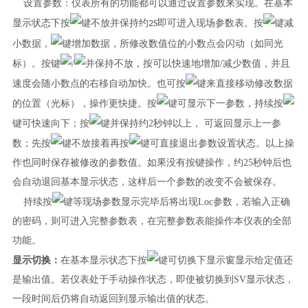
设置参数：仪表所有的功能都可以通过设置参数来实现。在基本
显示状态下按
即可进入现场参数表。按
键减
键不放并保持约2S
小数据，
键增加数据，所修改数值位的小数点会闪动（如同光
标）。按键
/
并保持不放，按可以快速地增加/减少数值，并且
速度会随小数点的右移自动加快。也可按
键来直接移动修改数据
的位置（光标），操作更快捷。按
键可显示下一参数，持续按
键可快速向下；按
键并保持约2秒钟以上， 可返回显示上一参
数；先按
键不放接着再按
键可直接退出参数设置状态。以上操
作也同时保存被修改的参数值。如果没有按键操作，约25秒钟后也
会自动退回基本显示状态，这样后一个参数的改变不会被保存。
持续按
键等现场参数显示完毕后将出现Loc参数，若输入正确
的密码，则可进入完整参数表，在完整参数表能操作本仪表的全部
功能。
显示切换：
在基本显示状态下按
键可切换下显示窗显示给定值还
是输出值。若仪表处于手动操作状态，即使被切换到SV显示状态，
一段时间后仍将自动返回到显示输出值的状态。