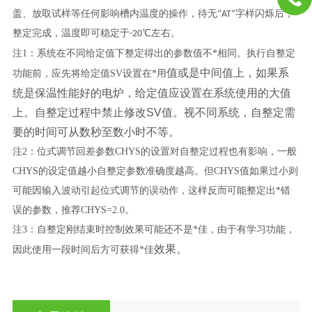
盖、放取试样等任何影响槽内温度的操作，待无“AT”字样闪烁后，
整定完成，温度即可稳定于-20℃左右。
注1：系统在不同给定值下整定得出的参数值不*相同。执行自整定
值或是中间值上，如果系
功能前，应先将给定值SV设置在*用
统是保温性能好的电炉，给定值应设置在系统使用的大值
上。自整定过程中禁止修改SV值。视不同系统，自整定需
要的时间可从数秒至数小时不等。
注2：位式调节回差参数CHYS的设置对自整定过程也有影响，一般
CHYS的设定值越小自整定参数准确度越高。但CHYS值如果过小则
可能因输入波动引起位式调节的误动作，这样反而可能整定出*错
误的参数，推荐CHYS=2.0。
注3：自整定刚结束时控制效果可能还不是*佳，由于有学习功能，
效果。
因此使用一段时间后方可获得*佳