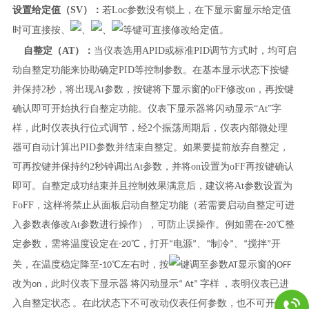
设置给定值（SV）：
若Loc参数没有锁上，在下显示窗显示给定值
时可直接按、
、
等键可直接修改给定值。
、
自整定（AT）：
当仪表选用APID或标准PID调节方式时，均可启
动自整定功能来协助确定PID等控制参数。在基本显示状态下按键
并保持2秒，将出现At参数，按键将下显示窗的oFF修改on，再按键
确认即可开始执行自整定功能。仪表下显示器将闪动显示“At”字
样，此时仪表执行位式调节，经2个振荡周期后，仪表内部微处理
器可自动计算出PID参数并结束自整定。如果要提前放弃自整定，
可再按键并保持约2秒钟调出At参数，并将on设置为oFF再按键确认
即可。自整定成功结束并且控制效果满意后，建议将At参数设置为
FoFF，这样将禁止从面板启动自整定功能（若需要启动自整定可进
入参数表修改At参数进行操作），可防止误操作。
例如需在-20℃整
定参数，需将温度设定在-20℃，打开“电源”、“制冷”、“搅拌”开
关，在温度稳定降至-10℃左右时，按
键调至参数AT显示窗的OFF
改为on，此时仪表下显示器 将闪动显示“ At” 字样 ，表明仪表已进
入自整定状态 。在此状态下不可改动仪表任何参数，也不可开槽