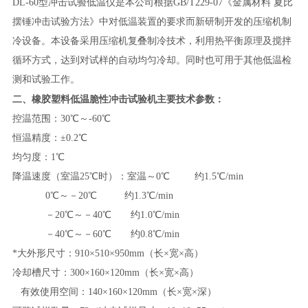
D
L
-60型冲击试验低温仪是本公司根据GB/T229-07《
金属材料
夏比
摆锤冲击试验方法
》中对低温装置的要求而新研制开发的压缩机制
冷设备。本设备采用压缩机复叠制冷技术，利用热平衡原理及搅拌
循环方式，达到对试样的自动均匀冷却。同时也可用于其他低温检
测和试验工作。
橡胶塑料低温脆性冲击试验机
二、
主要技术参数：
控温范围：30℃～-6
0
℃
恒温精度：±0.2℃
均匀度：1℃
降温速度（室温25℃时）：室温～0℃ 约1.5℃/min
0℃～－20℃ 约1.3℃/min
－20℃～－40℃ 约1.0℃/min
－40℃～－60℃ 约0.8℃/min
*大外形尺寸：910×510×950mm（长×宽×高）
冷却槽尺寸：300×160×120mm（长×宽×高）
有效使用空间：140×160×120mm（长×宽×深）