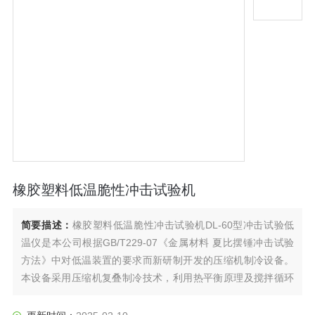
橡胶塑料低温脆性冲击试验机
简要描述：
橡胶塑料低温脆性冲击试验机DL-60型冲击试验低
温仪是本公司根据GB/T229-07《金属材料 夏比摆锤冲击试验
方法》中对低温装置的要求而新研制开发的压缩机制冷设备。
本设备采用压缩机复叠制冷技术，利用热平衡原理及搅拌循环
方式，达到对试样的自动均匀冷却。同时也可用于其他低温检
测和试验工作