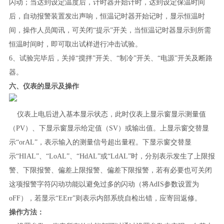
闪动；当达到设定温度后，计时器开始计时，达到设定保温时间
后，自动报警装置发出声响，恒温记时器开始记时，显示恒温时
间，操作人员闻讯，可关闭“提示”开关，当恒温记时器显示到所需
恒温时间时，即可取出试样进行冲击试验。
6、试验完毕后，关掉“搅拌”开关、“制冷”开关、“电源”开关及断路
器。
六、仪表的显示及操作
仪表上电后进入基本显示状态，此时仪表上显示窗显示测量值
（PV）、下显示窗显示给定值（SV）或输出值。上显示窗交替显
示“orAL”，表示输入的测量信号超出量程。下显示窗交替显
示“HIAL”、“LoAL”、“HdAL”或“LdAL”时，分别表示发生了上限报
警、下限报警、偏差上限报警、偏差下限报警，若有必要也可关闭
这项报警字符闪动功能以避免过多的闪动（将AdIS参数设置为
oFF），若显示“EErr”则表示内部系统自检出错，应寄回返修。
操作方法：