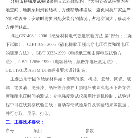
介电击穿强度试验仪
采用立式箱体结构，*大
的节省试验室内占
地空间，地脚采用滑轮结构，方便移动和摆放，避免同类厂家生产
的卧式设备，安放时需要另配安装台的情况，占地空间大，移动不
方便等缺点。
满足GB1408.1-2006《绝缘材料电气强度试验方法 第1部分；工频
下试验》、GB/T1695-2005《硫化橡胶工频击穿电压强度和耐电压
的测定方法》、GB/T 3333-1999《电缆纸工频击穿电压试验方
法》、GB/T 12656-1990《电容器纸工频击穿电压测定法》、
GB/T1981及ASTM D149标准要求设计制造。
主要适用于固体绝缘材料如：塑料薄膜、树脂、云母、陶瓷、玻
璃、绝缘油、绝缘漆、纸板等介质在工频电压或直流电压下击穿强
度和耐电压时间的测试；介电强度测试仪采用计算机控制，试验过
程中可在线观察试验曲线；自动存储试验条件及试验结果等数据，
并可存取、显示、打印。
二、
主要技术要求：
序号
项目
参数