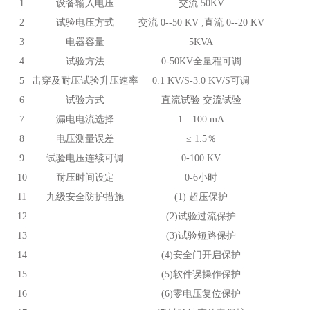
1
设备输入电压
交流 50KV
2
试验电压方式
交流 0--50 KV ;直流 0--20 KV
3
电器容量
5KVA
4
试验方法
0-50KV全量程可调
5
击穿及耐压试验升压速率
0.1 KV/S-3.0 KV/S可调
6
试验方式
直流试验 交流试验
7
漏电电流选择
1—100 mA
8
电压测量误差
≤ 1.5％
9
试验电压连续可调
0-100 KV
10
耐压时间设定
0-6小时
11
九级安全防护措施
(1) 超压保护
12
(2)试验过流保护
13
(3)试验短路保护
14
(4)安全门开启保护
15
(5)软件误操作保护
16
(6)零电压复位保护