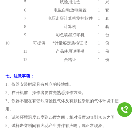
5
试验用油盒
1
只
6
电磁自动放电装置
1
套
7
电压击穿计算机测控软件
1
套
8
计算机
1
套
9
彩色喷墨打印机
1
台
10 可提供
*计量鉴定质检证书
1
份
11
产品使用说明书
1
份
12
合格证
1
份
七、
注意事项：
1、仪器安装时应具有独立的接地线。
2、在开机前，操作者要首先熟悉操作方法。
3、仪器不能在有强烈腐蚀性气体及有颗粒杂质的气体环境中使
用。
4、试验环境温度15度到25度之间，相对湿度60％到70％之间
5、试样击穿瞬间有火花产生并伴有声响，属正常现象。