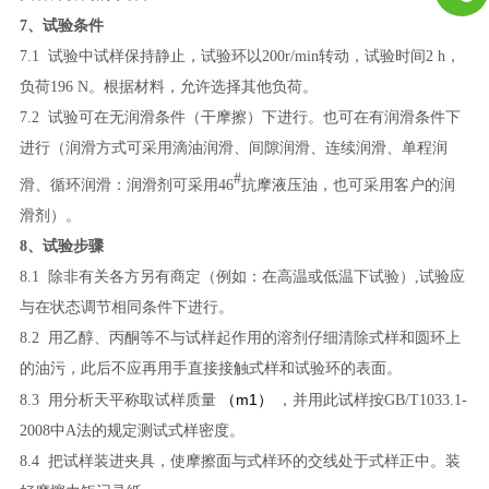
7
、试验条件
7.1
试验中试样保持静止，试验环以
200r/min
转动，试验时间
2 h
，
负荷
196 N
。根据材料，允许选择其他负荷。
7.2
试验可在无润滑条件（干摩擦）下进行。也可在有润滑条件下
进行（润滑方式可采用滴油润滑、间隙润滑、连续润滑、单程润
#
滑、循环润滑：润滑剂可采用
46
抗摩液压油，也可采用客户的润
滑剂）。
8
、试验步骤
8.1
除非有关各方另有商定（例如：在高温或低温下试验）
,
试验应
与在状态调节相同条件下进行。
8.2
用乙醇、丙酮等不与试样起作用的溶剂仔细清除式样和圆环上
的油污，此后不应再用手直接接触式样和试验环的表面。
（m1）
8.3
用分析天平称取试样质量
，并用此试样按
GB/T1033.1
-
2008
中
A
法的规定测试式样密度。
8.4
把试样装进夹具，使摩擦面与式样环的交线处于式样正中。装