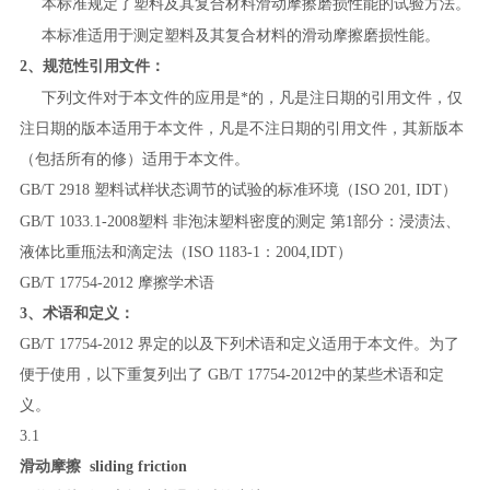
本标准规定了塑料及其复合材料滑动摩擦磨损性能的试验方法。
本标准适用于测定塑料及其复合材料的滑动摩擦磨损性能。
2
、规范性引用文件：
下列文件对于本文件的应用是*的，凡是注日期的引用文件，仅
注日期的版本适用于本文件，凡是不注日期的引用文件，其新版本
（包括所有的修）适用于本文件。
GB/T 2918
塑料试样状态调节的试验的标准环境
（
ISO 201, IDT
）
GB/T 1033.1
-
2008
塑料
非泡沫塑料密度的测定
第
1
部分：浸渍法、
液体比重甁法和滴定法
（
ISO 1183-1：2004,IDT
）
GB/T 17754
-
2012
摩擦学术语
3
、术语和定义：
GB/T 17754
-
2012
界定的以及下列术语和定义适用于本文件。为了
便于使用，以下重复列出了
GB/T 17754-2012
中的某些术语和定
义。
3.1
滑动摩擦
sliding friction