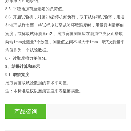
好摩擦力矩记录纸。
8.5
平稳地加荷至选定的负荷值。
8.6
开启试验机，对磨
2 h
后停机卸负荷，取下试样和试验环，用溶
剂清理试样表面，待试样冷却至试验环境温度时，用量具测量磨痕
m2
宽度，或称取试样质量
。磨痕宽度测量应在磨痕中央及距磨痕
两端
1mm
处测量
3
个数值，测量值之间不得大于
1mm
，取
3
次测量平
均值作为一个试验数据。
8.7
读取摩擦力矩值
M
。
9
、结果计算和表示
9.1
磨痕宽度
磨痕宽度取试验数据的算术平均值。
注：本标准建议以磨痕宽度来表征磨损量。
产品咨询