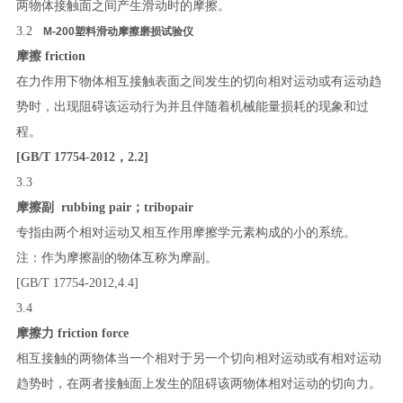
两物体接触面之间产生滑动时的摩擦。
3.2
M-200塑料滑动摩擦磨损试验仪
摩擦
friction
在力作用下物体相互接触表面之间发生的切向相对运动或有运动趋
势时，出现阻碍该运动行为并且伴随着机械能量损耗的现象和过
程。
[GB/T 17754
-
2012
，
2.2]
3.3
摩擦副
rubbing pair
；
tribopair
专指由两个相对运动又相互作用摩擦学元素构成的小的系统。
注：作为摩擦副的物体互称为摩副。
[GB/T 17754
-
2012
,
4.4]
3.4
摩擦力
friction force
相互接触的两物体当一个相对于另一个切向相对运动或有相对运动
趋势时，在两者接触面上发生的阻碍该两物体相对运动的切向力。