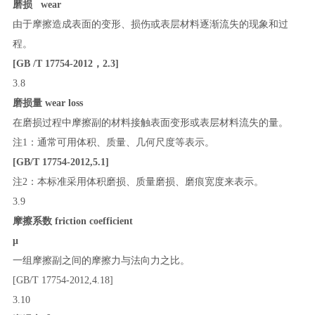
磨损
wear
由于摩擦造成表面的变形、损伤或表层材料逐渐流失的现象和过
程。
[GB /T 17754-2012
，
2.3]
3.8
磨损量
wear loss
在磨损过程中摩擦副的材料接触表面变形或表层材料流失的量。
注
1
：通常可用体积、质量、几何尺度等表示。
[GB/T 17754
-
2012
,
5.1]
注
2
：本标准采用体积磨损、质量磨损、磨痕宽度来表示。
3.9
摩擦系数
friction coefficient
μ
一组摩擦副之间的摩擦力与法向力之比。
[GB/T 17754
-
2012
,
4.18]
3.10