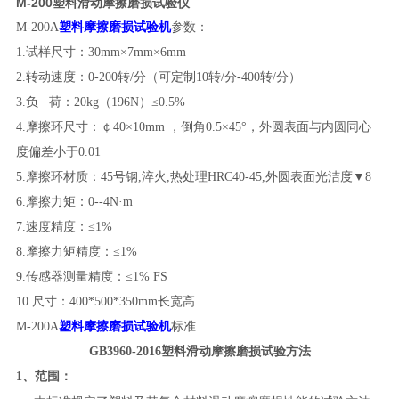
M-200塑料滑动摩擦磨损试验仪
M-200A
塑料摩擦磨损试验机
参数：
1.试样尺寸：30mm×7mm×6mm
2.转动速度：0-200转/分（可定制10转/分-400转/分）
3.负 荷：20kg（196N）≤0.5%
4.摩擦环尺寸：￠40×10mm ，倒角0.5×45°，外圆表面与内圆同心
度偏差小于0.01
5.摩擦环材质：45号钢,淬火,热处理HRC40-45,外圆表面光洁度▼8
6.摩擦力矩：0--4N·m
7.速度精度：≤1%
8.摩擦力矩精度：≤1%
9.传感器测量精度：≤1% FS
10.尺寸：400*500*350mm长宽高
M-200A
塑料摩擦磨损试验机
标准
GB3960-2016
塑料滑动摩擦磨损试验方法
1
、范围：