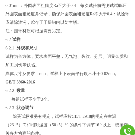
0
.01mm
：外圆表面粗糙度
Ra
不大于
0
.4
，每次试验前需测试试验环
外圆表面粗糙度并记录，确保外圆表面粗糙度
Ra
不大于
0
.4
：试验环
应清除油污，贮存于干燥钢内以防生锈。
注：圆环材质可根据需要另定。
6.2
试样
6.2
.
1
外观和尺寸
试样为长方体，要求表面平整，无气泡、裂纹、分层、明显杂质和
加工损伤等缺陷。
具体尺寸及要求：
mm
，试样上下表面平行度不小于
0
.02mm
。
GB/T 3960
-
2016
6.2.2
数量
每组试样不少于
3
个。
6.2.3
状态调节
除受试标准另有规定，试样应按
GB/T 2918
的规定在室温
（
23
±
5
）℃和相对湿度（
5
0
±
5
）
%
的条件下调节
16 h
以上，或按有
关各方协商的条件。