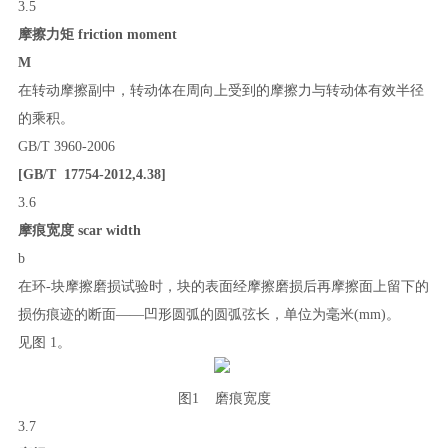
3.5
摩擦力矩
friction moment
M
在转动摩擦副中，转动体在周向上受到的摩擦力与转动体有效半径
的乘积。
GB/T 3960
-
2006
[GB/T 17754-2012,4.38]
3.6
摩痕宽度
scar width
b
在环
-
块摩擦磨损试验时，块的表面经摩擦磨损后再摩擦面上留下的
损伤痕迹的断面
——
凹形圆弧的圆弧弦长，单位为毫米
(mm)
。
见图
1
。
图
1
磨痕宽度
3.7