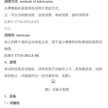
润滑方式
methods of lubrication
向摩擦副的表面供给润滑介质的方式。
注：可分为间隙润滑、连续润滑、单程润滑、循环润滑等。
[GB/T 17754
-
2012
,
6.47]
3.11
润滑剂
lubricant
加入到两个相对运动表面之间，用于减少摩擦和控制磨损的易剪切
物质。
[GB/T 17754
-
2012
,
6.48]
4
、原理
将试样安装至试验机，试样安装于试验环上方，并加载负荷，试样
保持静止，试验圆环以一定转速转动。见图
2
。
图
2
试验示意图
5
、设备
5.1
试验机