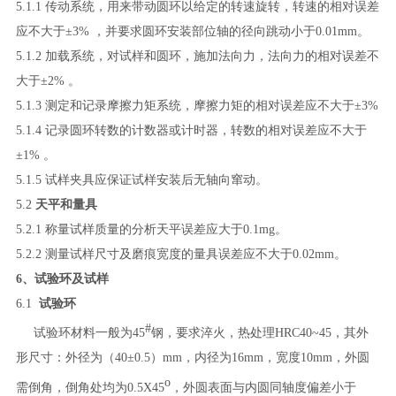
5.1.1
传动系统，用来带动圆环以给定的转速旋转，转速的相对误差
应不大于±
3%
，并要求圆环安装部位轴的径向跳动小于
0
.01mm
。
5.1.2
加载系统，对试样和圆环，施加法向力，法向力的相对误差不
大于±
2%
。
5.1.3
测定和记录摩擦力矩系统，摩擦力矩的相对误差应不大于±
3%
5.1.4
记录圆环转数的计数器或计时器，转数的相对误差应不大于
±
1%
。
5.1.5
试样夹具应保证试样安装后无轴向窜动。
5.2
天平和量具
5.2.1
称量试样质量的分析天平误差应大于
0
.1mg
。
5.2.2
测量试样尺寸及磨痕宽度的量具误差应不大于
0
.02mm
。
6
、试验环及试样
6.1
试验环
#
试验环材料一般为
45
钢，要求淬火，热处理
HRC40~45
，其外
形尺寸：外径为（
4
0
±
0.5
）
mm
，内径为
16mm
，宽度
10mm
，外圆
o
需倒角，倒角处均为
0
.5X45
，外圆表面与内圆同轴度偏差小于