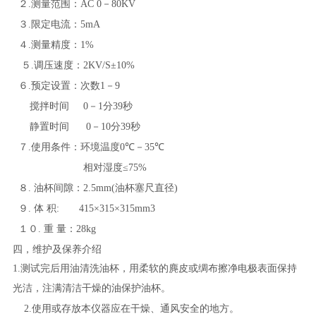
２
.
测量范围：
AC 0
－
8
0KV
３
.
限定电流：
5mA
４
.
测量精度：
1
%
５
.
调压速度：
2KV/S±10%
６
.
预定设置：次数
1
－
9
搅拌时间
0
－
1
分
39
秒
静置时间
0
－
10
分
39
秒
７
.
使用条件：环境温度
0℃
－
35℃
相对湿度
≤75%
８
.
油杯间隙：
2.5mm(
油杯塞尺直径
)
９
.
体 积
: 415×315×315mm3
１０
.
重
量：
28kg
四，维护及保养介绍
1.
测试完后用油清洗油杯，用柔软的麂皮或绸布擦净电极表面保持
光洁，注满清洁干燥的油保护油杯。
2.
使用或存放本仪器应在干燥、通风安全的地方。