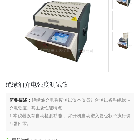
绝缘油介电强度测试仪
简要描述：
绝缘油介电强度测试仪本仪器适合测试各种绝缘油
介电强度。其主要性能特点：
1.本仪器设有自动检测功能， 如开机自动进入复位状态执行调
压器回零。
２.采用了微型TPU－A面板式打印机，自动打印输出。
３.根据用户需求可改变测试次数、搅拌静置时间、声控光控提