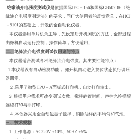
绝缘油介电强度测试仪
是依据国际
IEC
－
156
和国标
GB507-86
《绝
缘油介电强度测定法》的要求，同广大使用者的反馈意见，在
HCJ
－
9101
的基础上，开发的全自动化仪器。
本仪器选用单片机为主导，先设定后开机测试的方法，全部过程
由微机自动运行控制，操作简单，方便适用。
绝缘油介电强度测试仪
二、
用途与特点
本仪器适合测试各种绝缘油介电强度。其主要性能特点：
1.
本仪器设有自动检测功能， 如开机自动进入复位状态执行调压
器回零。
２
.
采用了微型
TPU
－
A
面板式打印机，自动打印输出。
３
.
根据用户需求可改变测试次数、搅拌静置时间、声控光控提醒
连续打印与非打印。
４
.
本仪器采用全自动磁振子搅拌，消除油样的不均匀和气泡。
三、
技术规格
１
.
工作电源：
AC220V ±10%
、
50HZ
±
5%