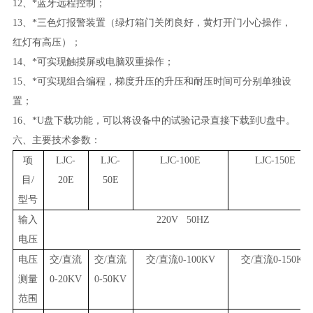
12、*蓝牙远程控制；
13、*三色灯报警装置（
绿灯箱门关闭良好，黄灯开门小心操作，
红灯有高压
）；
14、*可实现触摸屏或电脑双重操作；
15、*可实现组合编程，梯度升压的升压和耐压时间可分别单独设
置；
16、*
U
盘下载功能，可以将设备中的试验记录直接下载到
U
盘中。
六、主要技术参数：
项
LJC-
LJC-
LJC-100E
LJC-150E
目/
20E
50E
型号
输入
220V 50HZ
电压
电压
交/直流
交/直流
交/直流0-100KV
交/直流0-150KV
测量
0-20KV
0-50KV
范围