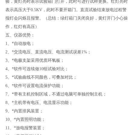
验，黄灯亮时表示试验箱门打开，此时可进行试样更换。红灯亮时
表示高压大于
0.5KV
，此时不要开箱门。直流试验结束放电过程警
报灯会闪烁且报警。（总结：绿灯箱门关闭良好，黄灯开门小心操
作，红灯有高压）
五、仪器优势：
1、*自动放电；
2、*交流电压、直流电压、电流测试误差1%；
3、*电极支架采用优质环氧板；
4、*软件可连续做10组试验对比；
5、*试验曲线不同颜色，可叠加对比；
6、*软件可设置电流保护功能；
7、*带有主机控制区域，不通过电脑可单独控制主机；
8、*主机带有电压、电流显示功能；
9、*内置排风装置；
10、*内置照明功能；
11、*放电报警装置；