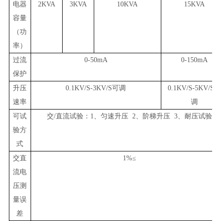
电器
2KVA
3KVA
10KVA
15KVA
容量
（功
率）
过流
0-50mA
0-150mA
保护
升压
0.1KV/S-3KV/S可调
0.1KV/S-5KV/S
速率
调
可试
交/直流试验：1、匀速升压 2、阶梯升压 3、耐压试验
验方
式
交直
1%≤
流电
压测
量误
差