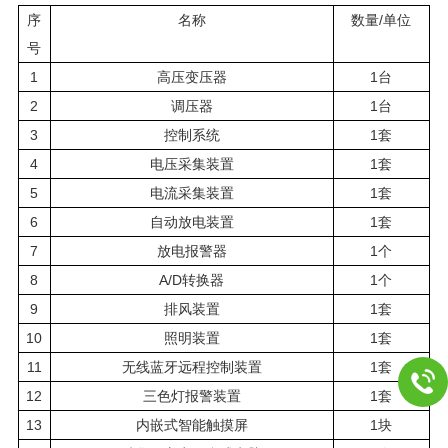
序
名称
数量/单位
号
1
高压变压器
1台
2
调压器
1台
3
控制系统
1套
4
电压采集装置
1套
5
电流采集装置
1套
6
自动放电装置
1套
7
放电报警器
1个
8
A/D转换器
1个
9
排风装置
1套
10
照明装置
1套
11
无线蓝牙远程控制装置
1套
12
三色灯报警装置
1套
13
内嵌式智能触摸屏
1块