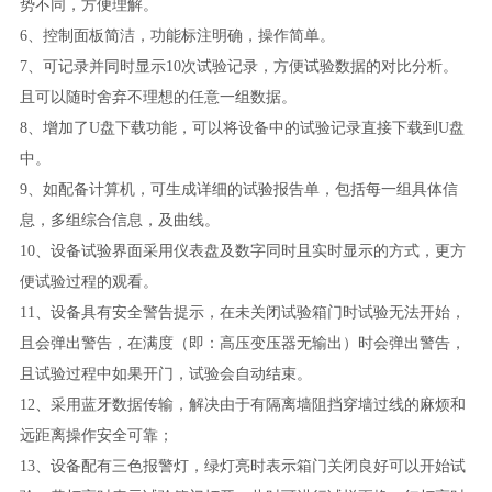
势不同，方便理解。
6
、控制面板简洁，功能标注明确，操作简单。
7
、可记录并同时显示
10
次试验记录，方便试验数据的对比分析。
且可以随时舍弃不理想的任意一组数据。
8
、增加了
U
盘下载功能，可以将设备中的试验记录直接下载到
U
盘
中。
9
、如配备计算机，可生成详细的试验报告单，包括每一组具体信
息，多组综合信息，及曲线。
10
、设备试验界面采用仪表盘及数字同时且实时显示的方式，更方
便试验过程的观看。
11
、设备具有安全警告提示，在未关闭试验箱门时试验无法开始，
且会弹出警告，在满度（即：高压变压器无输出）时会弹出警告，
且试验过程中如果开门，试验会自动结束。
12
、采用蓝牙数据传输，解决由于有隔离墙阻挡穿墙过线的麻烦和
远距离操作安全可靠；
13
、设备配有三色报警灯，绿灯亮时表示箱门关闭良好可以开始试