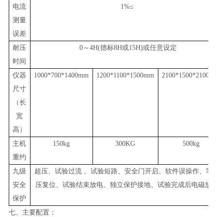
电流
1%≤
测量
误差
耐压
0～4H(德标8H或15H)或任意设定
时间
仪器
1000*700*1400mm
1200*1100*1500mm
2100*1500*2100m
尺寸
（长
宽
高）
主机
150kg
300KG
500kg
重约
九级
超压、试验过流 、试验短路、安全门开启、软件误操作、零
安全
压复位、试验结束放电、独立保护接地、试验完成后电磁放
保护
七、主要配置：