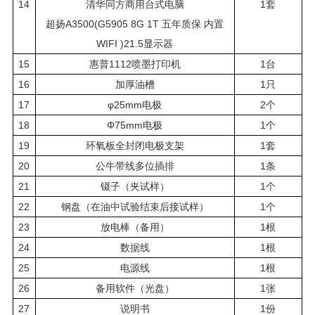
14
清华同方商用台式电脑
1套
超扬A3500(G5905 8G 1T 五年质保 内置
WIFI )21.5显示器
15
惠普1112喷墨打印机
1台
16
加厚油槽
1只
17
φ25mm电极
2个
18
Φ75mm电极
1个
19
环氧板全封闭电极支架
1套
20
公牛带线多位插排
1条
21
镊子（夹试样）
1个
22
钢盘（在油中试验结束后接试样）
1个
23
放电棒（备用）
1根
24
数据线
1根
25
电源线
1根
26
备用软件（光盘）
1张
27
说明书
1份