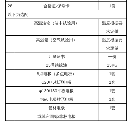
28
合格证-保修卡
1份
以下为选配
高温油盒（油中试验用）
温度根据要
求定做
高温箱（空气试验用）
温度根据要
求定做
计量证书
一份
25号绝缘油
13KG
5点电极（多点电极）
1套
φ20/75球形电极
1套
φ130/130平板电极
1套
Φ6/6电极柱形电极
1套
管材电极
1套
或其它国标/非标电极