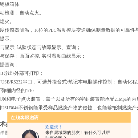
钢板箱体
动检测，自动点火。
熄火。
度传感器测温，
位的
温度模块变送确保测量数据的可靠性
16
PLC
提示。
与显示
试验状态与故障显示、查询；
;
与保存；画面监控
实时温度曲线显示；
,
据查询；
导出
外部可打印；
SB
/
有
串口，可选外接台式
笔记本电脑操作控制；自动化程
USB/RS232
/
于弹桶内径的
1/10
坩埚和电子点火装置，盖子以及所有的密封装置能承受
的内
21Mpa
用
不锈钢能承受样品燃烧产物的侵蚀，也能够抵制燃烧产
USU304#
术参数
欢迎您！
来自局域网的朋友！有什么可以帮
弹量热法