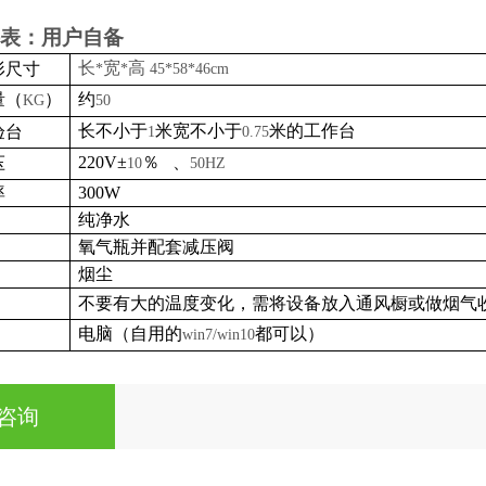
表：用户自备
长
宽
高
形尺寸
*
*
45*58*46cm
量（
）
约
KG
50
长不小于
米宽不小于
米的工作台
验台
1
0.75
220V
±
％ 、
压
10
50HZ
率
300W
纯净水
氧气瓶并配套减压阀
烟尘
不要有大的温度变化，需将设备放入通风橱或做烟气
电脑（自用的
都可以）
win7/win10
咨询