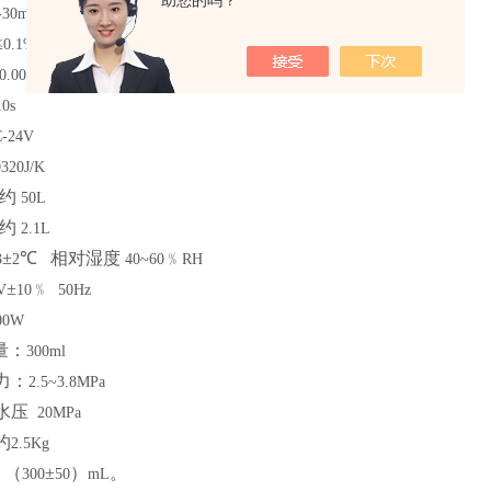
助您的吗？
-30min
≤
0.1%
℃
0.001
10s
-24V
320J/K
约
50L
约
2.1L
±
℃
相对湿度
﹪
3
2
40~60
RH
±
﹪
V
10
50Hz
00W
量：
300ml
力：
2.5~3.8MPa
水压
20MPa
约
2.5Kg
：（
±
）
。
300
50
mL