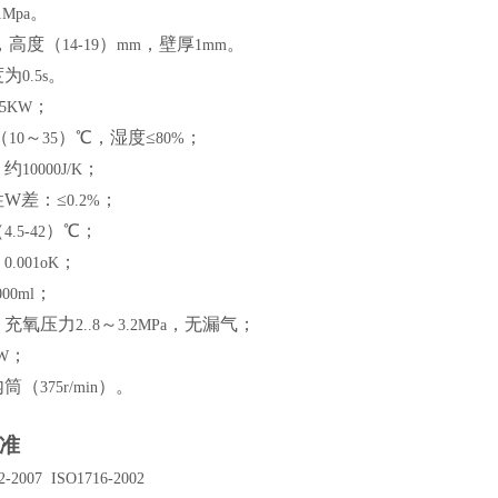
。
1Mpa
，高度（
）
，壁厚
。
14-19
mm
1mm
度为
。
0.5s
；
.5KW
（
～
）℃，湿度≤
；
10
35
80%
：约
；
10000J/K
W差：≤
；
0.2%
（
）℃；
4.5-42
：
；
0.001oK
；
000ml
：充氧压力
～
，无漏气；
2..8
3.2MPa
；
W
内筒（
）。
375r/min
准
2-2007
ISO1716-2002