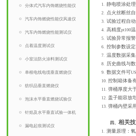
静电喷涂处理
1.
分体式汽车内饰燃烧性能仪
点火丝断丝自
2.
汽车内饰燃烧性能仪风速仪
试验过程自动
3.
高精度
温
4.
pt100
汽车内饰燃烧性能测试仪
试验异常报警
5.
点着温度测试仪
控制参数设定
6.
温度数据采集
7.
小室法防火涂料测试仪
历史曲线与数
8.
数据文件可
单根电线电缆垂直燃烧仪
9.
U
控制箱体备
10.
纺织品垂直燃烧仪
弹桶厚度大
11.
盖子能容放
12.
泡沫水平垂直燃烧试验仪
弹桶内壁采
13.
针焰及水平垂直试验一体机
相关技
四、
漏电起痕测试仪
测量原理：氧
1.