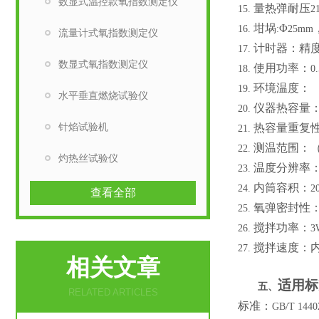
数显式温控款氧指数测定仪
量热弹耐压
15.
2
坩埚
Φ
16.
:
25mm
流量计式氧指数测定仪
计时器：精
17.
数显式氧指数测定仪
使用功率：
18.
0
环境温度： 
19.
水平垂直燃烧试验仪
仪器热容量
20.
针焰试验机
热容量重复性
21.
测温范围：
22.
灼热丝试验仪
温度分辨率
23.
内筒容积：
24.
2
查看全部
氧弹密封性
25.
搅拌功率：
26.
3
搅拌速度：
27.
相关文章
适用标
五、
RELATED ARTICLES
标准：
GB/T 1440