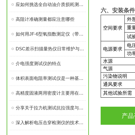
应如何挑选全自动油介质损耗测试仪
六、安装条件
高阻计准确测量都应注意哪些
外
重
空间要求
如何用JF-6型氧指数测定仪（带排烟通风橱）进行沥青的氧指数试验？
试
电
DSC差示扫描量热仪日常维护与故障排查
电源要求
功
水源
介电强度测试仪的特点
气源
污染物说明
体积表面电阻率测试仪是一种基于电阻率原理的仪器
通风要求
高精度固液两用密度计主要用在哪些行业
其他试验所需
分享关于拉力机测试抗拉强度与伸长率方法
产品
深入解析电压击穿检测仪的技术原理与多领域应用实践