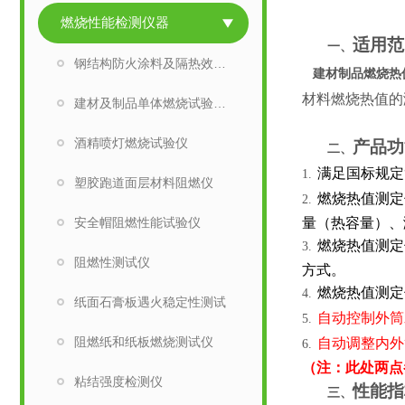
燃烧性能检测仪器
适用范
一、
钢结构防火涂料及隔热效率试验炉
建材制品燃烧热
材料燃烧热值的
建材及制品单体燃烧试验装置
酒精喷灯燃烧试验仪
产品功
二、
满足国标规定
1.
塑胶跑道面层材料阻燃仪
燃烧热值测定
2.
安全帽阻燃性能试验仪
量（热容量）、
燃烧热值测定
3.
阻燃性测试仪
方式。
燃烧热值测定
4.
纸面石膏板遇火稳定性测试
自动控制外筒
5.
阻燃纸和纸板燃烧测试仪
自动调整内外
6.
（注：此处两点
粘结强度检测仪
性能指
三、