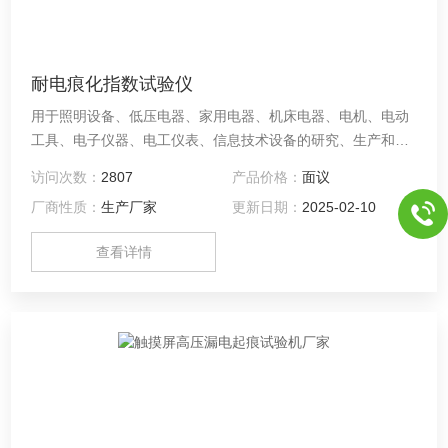
耐电痕化指数试验仪
用于照明设备、低压电器、家用电器、机床电器、电机、电动
工具、电子仪器、电工仪表、信息技术设备的研究、生产和质
检部门，也适用于绝缘材料、工程塑料、电气连接件、辅件行
访问次数：
2807
产品价格：
面议
业等模拟仿真试验。 实验原理：耐电痕化指数试验仪是在固体
厂商性质：
生产厂家
更新日期：
2025-02-10
绝缘材料表面上，在规定尺寸（2mm×5mm） 的铂电极之
间，-施加某一电压并定时（30s）定高度（35mm）滴下规定
查看详情
液滴体积的导电液体