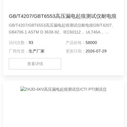
GB/T4207/GBT6553高压漏电起痕测试仪耐电痕
GB/T4207/GBT6553高压漏电起痕测试仪耐电痕GB/T4207、
GB4706.1 ASTM D 3638-92、IEC60112 、UL746A 、
DIN53480等标准1.控制方式:触摸屏+PLC(中国台湾昆仑通泰7
访问次数：
93
产品价格：
58000
寸彩色高清屏一体机)；可以记录及保存测试数据；2.电极材
厂商性质：
生产厂家
更新日期：
2026-07-29
料：铜+铂金；3.每个电极对试样作用力：1.0±0.05N；4.液滴
时间：30s±0.1s；
查看详情