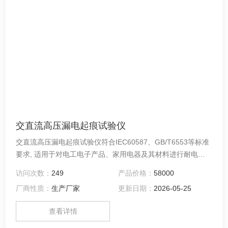
交直流高压漏电起痕试验仪
交直流高压漏电起痕试验仪符合IEC60587、GB/T6553等标准
要求, 适用于对电工电子产品、家用电器及其材料进行耐电痕
化和蚀损的试验，模拟在工频（48Hz - 62Hz）下，用液体污
访问次数：
249
产品价格：
58000
染物和斜面试样，通过耐电痕化和蚀损的测量评定在严酷环境
厂商性质：
生产厂家
更新日期：
2026-05-25
条件下使用的电气绝缘材料的耐电痕化和蚀损等级。
查看详情