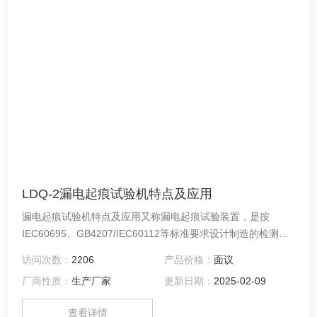
LDQ-2漏电起痕试验机特点及应用
漏电起痕试验机特点及应用又称漏电起痕试验装置，是按
IEC60695、GB4207/IEC60112等标准要求设计制造的检测仪
器。适用于固体绝缘材料在潮湿条件下相比漏电起痕指数和耐
访问次数：
2206
产品价格：
面议
漏电起痕指数的测定，具有简便、准确、可靠、实用等特点
厂商性质：
生产厂家
更新日期：
2025-02-09
查看详情