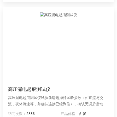
高压漏电起痕测试仪
高压漏电起痕测试仪试验前请选择好试验参数（如直流与交
流，夜体流速等，并确认连接已经到位），确认无误后启动电
压试验。此为防止电压过高，接触时瞬间电流过大，以保护电
访问次数：
2836
产品价格：
面议
器寿命；试验组数：五组； 开机弟一次操作时，请在关机