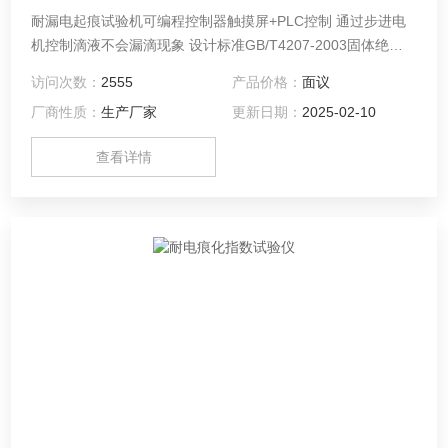
耐漏电起痕试验机可编程控制器触摸屏+PLC控制 通过步进电
机控制滴液不会漏滴现象 设计标准GB/T4207-2003固体绝缘
材料在潮湿条件下相比电痕化指数和耐电痕化指数的测定方法
访问次数：
2555
产品价格：
面议
适用标准IEC60695
厂商性质：
生产厂家
更新日期：
2025-02-10
查看详情