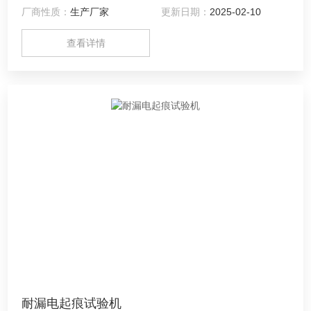
厂商性质：
生产厂家
更新日期：
2025-02-10
状态下安装试样（视操作人员来定），原因怕误操作，防止电
击；
查看详情
耐漏电起痕试验机