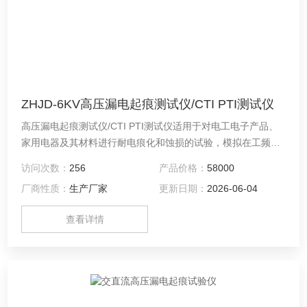
ZHJD-6KV高压漏电起痕测试仪/CTI PTI测试仪
高压漏电起痕测试仪/CTI PTI测试仪适用于对电工电子产品、
家用电器及其材料进行耐电痕化和蚀损的试验，模拟在工频
（48Hz - 62Hz）下，用液体污染物和斜面试样，通过耐电痕
访问次数：
256
产品价格：
58000
化和蚀损的测量评定在严酷环境条件下使用的电气绝缘材料的
厂商性质：
生产厂家
更新日期：
2026-06-04
耐电痕化和蚀损等级。本设备依据国家标准 GB/T6553-2024
及 IEC60581：2022《评定在严酷环境条件下使用的电气绝缘
查看详情
材料耐电痕化和蚀损的试验方法》