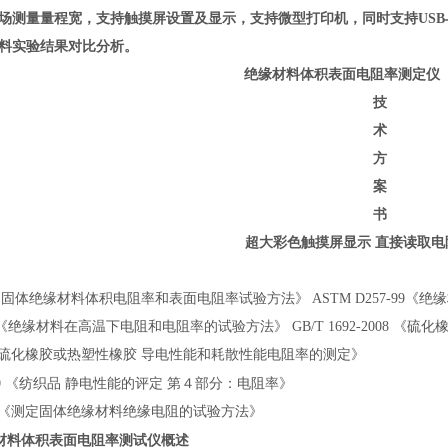
场测量量程宽，支持触摸屏设置及显示，支持微型打印机，同时支持US
料实验结果对比分析
。
绝缘材料体积表面电阻率测定仪（AT
技
术
方
案
书
超大彩色触摸屏显示 直接读取电
2006《 固体绝缘材料体积电阻率和表面电阻率试验方法》 ASTM D257-9
-2006 《绝缘材料在高温下电阻和电阻率的试验方法》 GB/T 1692-2008 《
-2001《硫化橡胶或热塑性橡胶 导电性能和耗散性能电阻率的测定》
010 《纺织品
静电性能的评定
第４部分：电阻率》
-2006_《测定固体绝缘材料绝缘电阻的试验方法》
绝缘材料体积表面电阻率测试仪
概述