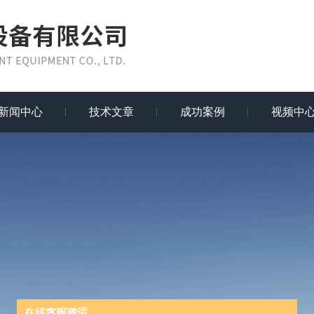
新闻中心
技术文章
成功案例
视频中