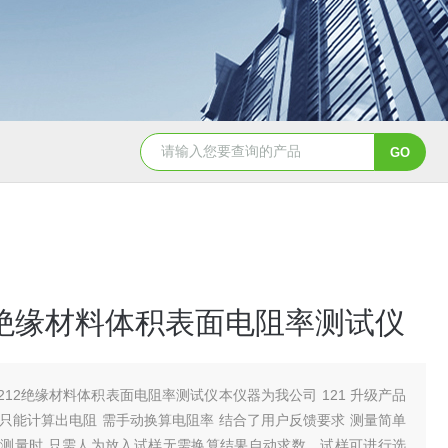
212绝缘材料体积表面电阻率测试仪
I-212绝缘材料体积表面电阻率测试仪本仪器为我公司 121 升级产品
只能计算出电阻 需手动换算电阻率 结合了用户反馈要求 测量简单
测量时 只需人为放入试样无需换算结果自动求数，试样可进行选