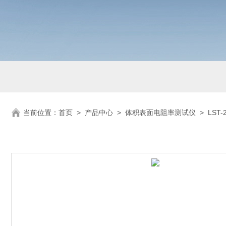
当前位置：
首页
>
产品中心
>
体积表面电阻率测试仪
>
LST