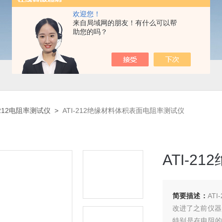
欢迎您！
来自局域网的朋友！有什么可以帮
助您的吗？
-212电阻率测试仪
>
ATI-212绝缘材料体积表面电阻率测试仪
ATI-
简要描述：
AT
改进了之前仪器
特别是在电阻的