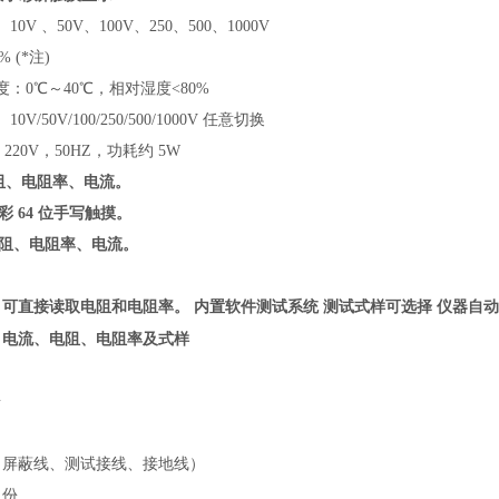
0V 、50V、100V、250、500、1000V
 (*注)
度：0℃～40℃，相对湿度<80%
V/50V/100/250/500/1000V 任意切换
220V，50HZ，功耗约 5W
阻、电阻率、电流。
彩 64 位手写触摸。
电阻、电阻率、电流。
 可直接读取电阻和电阻率。 内置软件测试系统 测试式样可选择 仪器自
、电流、电阻、电阻率及式样
台
根（屏蔽线、测试接线、接地线）
 份