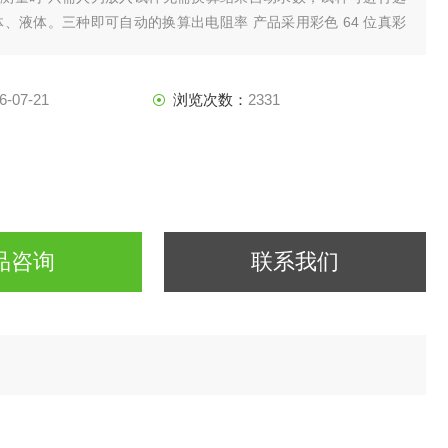
体、液体。三种即可自动的换算出电阻率 产品采用彩色 64 位真彩
触屏选定试样。
6-07-21
浏览次数：
2331
品咨询
联系我们