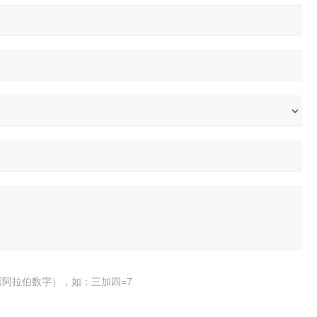
阿拉伯数字），如：三加四=7