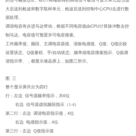
的信号幅度
倍。在
两端取得的调谐信号被信号放大单元适当放
CPU
大后送到检波和数字取样单元，检波后送到控制中心
去进行数
据处理。
CPU
调谐电容有步进马达带动，根据不同电容值由
计算脉冲数去控
制马达
。电容值可预置并可电容搜索
。
Q
Q
工作频率值、频段、主调电容器值、谐振电感值、
值、
值比较
Q
/
Q
设置状态、
值量程、手
自动状态、频率或电容搜索指示、
值调
谐指示带、，都显示液晶屏上，如图三所示。
图
三
整个显示屏共分为四行
6
行：左边
信号源频率指示，共
位
右边
信号源虚拟频段指示（1-4）
4
第二行：左边
调谐电容指示值，
位
4
右边
电感指示值，
位
Q
第三行：左边
值指示值