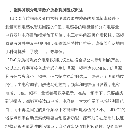
塑料薄膜介电常数介质损耗测定仪
一、
概述
LJD-C
介质损耗及介电常数测试仪
能在较高的测试频率条件下，
Q
测量高频电感或谐振回路的
值，电感器的电感量和分布电容量，
电容器的电容量和损耗角正切值，电工材料的高频介质损耗，高频
回路有效并联及串联电阻，传输线的特性阻抗等。该仪器广泛地用
于科研机关、学校、工厂等单位。
LJD-C
介质损耗及介电常数测试仪
是纵横金鼎公司新研制的产品。
它以DDS数字直接合成方式产生信号源，频率达160MHz，信号源
具有信号失真小，频率、信号幅度稳定的优点，更保证了测量精度
的性，主电容调节用步进马达控制，频率和电容值可设置，电容、
Q
电感、
值、频率、量程都用数字显示。在某一频率下，只要能找
到谐振点，都能直接读出电感、电容值，大大扩展了电感的测量范
LJD-C
围，而不再是固定的几个频率下才能测出电感值的大小。
*的
谐振点频率自动搜索或电容自动搜索功能，能帮助你在使用时快速
Q
Q
地找到被测量器件的谐振点，自动读出
值和其它参数。
值量程