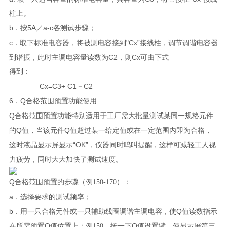
柱上。
b
5A
a-c
．按
／
各测试步骤；
c
"Cx”
．取下标准电容器，将被测电容接到
接线柱，调节调谐电容器
C2
Cx
到谐振，此时主调电容量读数为
，则
可由下式
得到：
Cx=C3+ C1
C2
－
6
Q
．
合格范围预置功能使用
Q
合格范围预置功能特别适用于工厂需大批量测试某同一规格元件
Q
Q
的
值，当该元件
值超过某一给定值或在一定范围内即为合格，
“OK”
这时液晶显示屏显示
，仪器同时呜叫提醒，这样可减轻工人视
力疲劳，同时大大加快了测试速度。
Q
合格范围预置的步骤（例150-170）：
a
．选择要求的测试频率；
b
Q
．用一只合格元件或一只辅助线圈调谐主调电容，使
值读数指示
Q
Q
在所需预置
值位置上；例150，按一下
值设置键，使显示屏第三