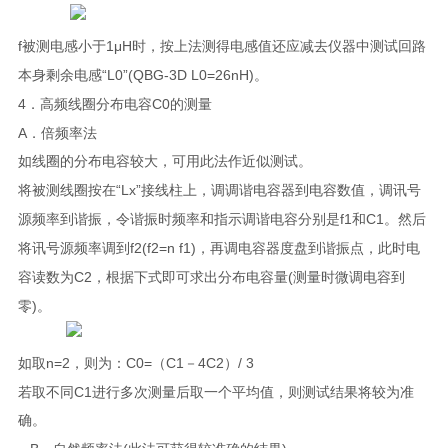
f
1
μ
H
被测电感小于
时，按上法测得电感值还应减去仪器中测试回路
“L0”(QBG-3D L0=26nH)
本身剩余电感
。
4
C0
．高频线圈分布电容
的测量
A
．倍频率法
如线圈的分布电容较大，可用此法作近似测试。
“Lx”
将被测线圈按在
接线柱上，调调谐电容器到电容数值，调讯号
f1
C1
源频率到谐振，令谐振时频率和指示调谐电容分别是
和
。然后
f2(f2=n f1)
将讯号源频率调到
，再调电容器度盘到谐振点，此时电
C2
(
容读数为
，根据下式即可求出分布电容量
测量时微调电容到
)
零
。
n=2
C0=
C1
4C2
/ 3
如取
，则为：
（
－
）
C1
若取不同
进行多次测量后取一个平均值，则测试结果将较为准
确。