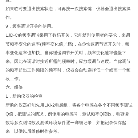
近。
如果临时要退出搜索状态，可再按一次搜索键，仪器会退出搜索操
作。
9
．频率调谐开关的使用。
LJD-C
的频率调谐采用了数码开关，它能辨别使用者的要求，来调
(
)
节频率变化的速率
频率变化值／档
，在你快速调节该开关时，频
率变化速率也加快。当你缓慢调节开关时，频率变化速率也慢下
来。因此在调谐时接近所需的频率时，应放缓调节速度。当你调节
的频率超出工作频段的频率时，仪器会自动选择低一个或高一个频
段工作。
六、维修
1
．新购仪器的检查
LKI-2
新购的仪器好能先用
电感组，将各个电感在各个不同频率测试
Q
Q
值，把测试的情况，例使用的电感号，测试频率
读数，电容读
数等多次测得数及测试环境条件逐一详细记录，并把记录保存起
来，以供以后维修时作参考。