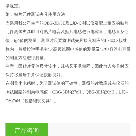
条规定。
附：贴片元件测试夹具使用方法
LJD-C
当采用我公司生产的QBG-3D/3E及
测试仪及配上相应的贴片
元件测试夹具时可对贴片电容及贴片电感进行电容量、电感量及Q
δ
值、tg
值的测量，测量时只要将测试夹具接入相应的Lx或Cx接线
“
”
“
”
柱内，然后按说明书中
3
高频线圈电感值的测量及
5
电容器电容量
的测量方法进行测量。
注意：因贴片元件尺寸较小，规格又不尽相同，因此放入夹具时应
保持尽量居中并保证接触良好。
在测量小电感时，为了测试值的正确性，测得的读数应减去仪器的
LJD-
测试回路的剩余电感值，QBG-3D约27nH，QBG-3E约26nH，
C
约7nH（包括测试夹具）。
产品咨询