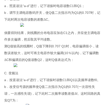
a
a-d
C1
Q1
．照直读法“
”
进行，记下谐振时电容读数
和
；
b
Q
Q1
0.707
．调节主调电容数码开关，使
值二次指示均为
的
时，记
C
下此时两次电容读数的差数Δ
。
C1
倘要得到结果，则线圈的分布电容应加在
之内，并应使主调电容
作多次偏调，然后取其平均读数。
Q
Q
0.707 Q1
测
值较高的线圈时，
值下降到
时，电容偏调很小，读
(10
)
数误差较大，这时可将主电容作较大偏调
％以内
，记下偏调数
C
Q
Q2
Q
Δ
和偏调后的
值读数
，这时
值表达式为：
C.
变频法
a
“a-d”
C1
Q1
f0
．按直读法
进行，记下谐振时读数
和
以及频率读数
。
b
Q
Q1
0.707(
．改变信号源的频率使
值二次指示为
的
一次容性失
)
f
谐，一次感性失谐
，记下此时二次频率读数差值Δ
。这时回路的真
QT
实
为：