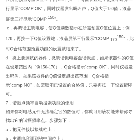
“COMP OK”
Q
行显示
，同时仪器发出呜叫声，
值大于150值，液晶
150
“COMP
”
屏第三行显示
。
c
Q
Q
．再调谐主调电容，使
值读数指示在所需预置
值位置上；例
150
Q
“COMP
”
170，再按一下
值设置键，液晶屏第三行显示
，此
170
Q
时
合格范围预置功能的设置就结束了。
Q
d．换上要测试的器件，微调谐振电容至谐振点，如果该器件的
值
Q
“comp OK”
在设定范围内（例150-170），
合格指示
，同时仪器发
Q
Q
出呜叫。如果该器件的
值设定超出该范围，
合格指
“comp NO”
示
，如需取消已设置的合格值，只要再按一下设置键即
可。
7
．谐振点频率自动搜索功能的使用
如果你对电感元件无法确定它的数值时，你就可用该功能来帮你寻
找出它的谐振频率点。步骤如下：
a
．把元件接以接线柱上；
b
．主调电容调到约中间位上；