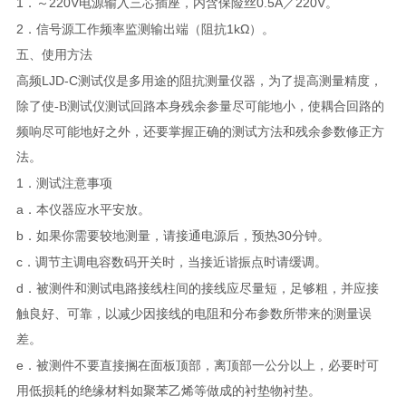
1
220V
0.5A
220V
．～
电源输入三芯插座，内含保险丝
／
。
2
1k
Ω
．信号源工作频率监测输出端（阻抗
）。
五、使用方法
LJD-C
高频
测试仪
是多用途的阻抗测量仪器，为了提高测量精度，
除了使
-B
测试仪
测试回路本身残余参量尽可能地小，使耦合回路的
频响尽可能地好之外，还要掌握正确的测试方法和残余参数修正方
法。
1
．测试注意事项
a
．本仪器应水平安放。
b
30
．如果你需要较地测量，请接通电源后，预热
分钟。
c
．调节主调电容数码开关时，当接近谐振点时请缓调。
d
．被测件和测试电路接线柱间的接线应尽量短，足够粗，并应接
触良好、可靠，以减少因接线的电阻和分布参数所带来的测量误
差。
e
．被测件不要直接搁在面板顶部，离顶部一公分以上，必要时可
用低损耗的绝缘材料如聚苯乙烯等做成的衬垫物衬垫。