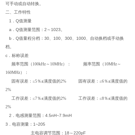
可手动或自动转换。
二、工作特性
1
Q
．
值测量
a
Q
2
1023
．
值测量范围：
～
。
b
Q
30
100
300
1000
．
值量程分档：
、
、
、
、自动换档或手动换
档。
c
．标称误差
频率范围（100kHz～10MHz）： 频率范围（10MHz～
160MHz）：
±
±
固有误差：≤5％
满度值的2
%
固有误差：≤6％
满度值的
2
%
±
±
工作误差：≤7％
满度值的2
%
工作误差：≤8％
满度值的
2
%
2
4.5nH~7.9mH
．电感测量范围：
3
1~205
．电容测量：
18
220pF
主电容调节范围：
～