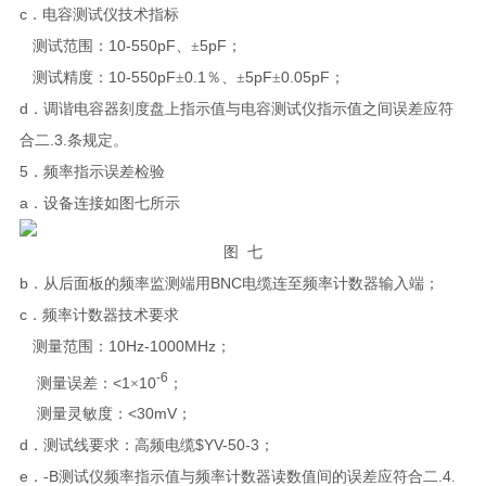
c
．电容测试仪技术指标
10-550pF
5pF
测试范围：
、±
；
10-550pF
0.1
5pF
0.05pF
测试精度：
±
％、±
±
；
d
．调谐电容器刻度盘上指示值与电容测试仪指示值之间误差应符
.3.
合二
条规定。
5
．频率指示误差检验
a
．设备连接如图七所示
图
七
b
BNC
．从后面板的频率监测端用
电缆连至频率计数器输入端；
c
．频率计数器技术要求
10Hz-1000MHz
测量范围：
；
-6
<1
10
测量误差：
×
；
<30mV
测量灵敏度：
；
d
$YV-50-3
．测试线要求：高频电缆
；
e
B
.4.
．
-
测试仪
频率指示值与频率计数器读数值间的误差应符合二