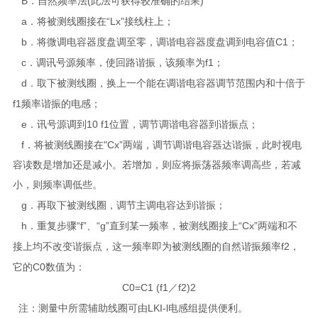
B
(
)
．自然频率法
此法可获得较准确的结果
a
“Lx”
．将被测线圈接在
接线柱上；
b
C1
．将微调电容器度盘调至零，调谐电容器度盘调到电容值
；
c
f1
．调讯号源频率，使回路谐振，该频率为
；
d
．取下被测线圈，换上一个能在调谐电容器调节范围内和十倍于
f1
频率谐振的电感；
e
10 f1
．讯号源调到
位置，调节调谐电容器到谐振点；
f
"Cx”
．将被测线圈接在
两端，调节调谐电容器达谐振，此时视电
容读数是增加还是减小。若增加，则应将振荡器频率调高些，若减
小，则频率调低些。
g
．再取下被测线圈，调节主调电容达到谐振；
h
“f”
“g”
“Cx”
．重复步骤
、
直到某一频率，被测线圈接上
两端和不
f2
接上均不改变谐振点，这一频率即为被测线圈的自然谐振频率
，
C0
它的
数值为：
C0=C1 (f1
f2)2
／
LKI-l
注：测量中所需辅助线圈可由
电感组提供便利。