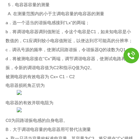
5
．电容器容量的测量
A.
在测量范围内的小于主调电容量的电容器的测量
a
“Lx”
．选一个适当的谐振电感接到
的两端；
b
C1
．将调谐电容器调到值附近，令这个电容是
，如未知电容是小
C1
数值的，
应调到较小电容值附近，以便达到尽可能高的分辨率；
c
Q
Q1
．调讯号源的频率，使测试回路谐振，令谐振器
的读数为
；
d
Cx
．将被测电容接在“
”
两端，调节调谐电容器，使测试电路再谐
C2
Q
Q2
振，令新的调谐电容值为
和指示
值为
。
Cx= C1
C2
被测电容的有效电容为
－
电容器损耗角正切为
电容器的有效并联电阻为
C0
为回路谐振电感的自身电容。
B
．大于调谐电容量的电容器用可替代法测量
a.
C3
“Cx”
取一只适当容量的标准电容量，其容量为
，将它接在
接线