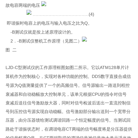
故电容两端的电压
(4)
……
……………………………
Q
即谐振时电容上的电压与输入电压之比为
。
-B
测试仪
就是按上述原理设计的。
2
B
．
-
测试仪
整机工作原理（见图二）
图
二
LJD-C
ATM128
型
测试仪
的工作原理框图如图二所示。它以
单片计
DDS
算机作为控制核心，实现对各种功能的控制。
数字直接合成信
Q
号源为
值测量提供了一个的高频信号。信号源输出一路送到程控
CPU
衰减器和自动稳幅放大控制单元，该单元根据
的指令对信号
衰减后送往信号激励放大器，同时对信号检波后送出一直流控制信
号到压控信号源实现自动稳幅。信号激励部分输出送到一个宽带分
压器，由分压器馈给测试调谐回路一个恒定幅度的信号。当测试回
CT
路处于谐振状态时，在调谐电容
两端的信号幅度将是分压器提供
Q
CT