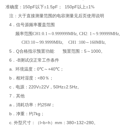
150pF
1.5pF
150pF
1
准确度
：
以下
±
；
以上
±
%
注：大于直接测量范围的电容测量见后页使用说明
4
．信号源频率覆盖范围
频率范围CH1:0.1～0.999999MHz, CH2: 1～9.99999MHz,
CH3:10～99.9999MHz, CH1 :100～160MHz,
5
Q
5
1000
．
合格指示预置功能:
预置范围：
～
。
6
B
．
-
测试仪
正常工作条件
a.
0
+40
环境温度：
℃～
℃；
b
<80
．相对湿度：
％；
c
220V
22V
50Hz
2.5Hz
．电源：
±
，
±
。
7
．其他
a
25W
．消耗功率：约
；
b
7kg
．净重：约
；
c.
l
b
h
mm
380
132
280
外型尺寸
：（
×
×
）
：
×
×
。