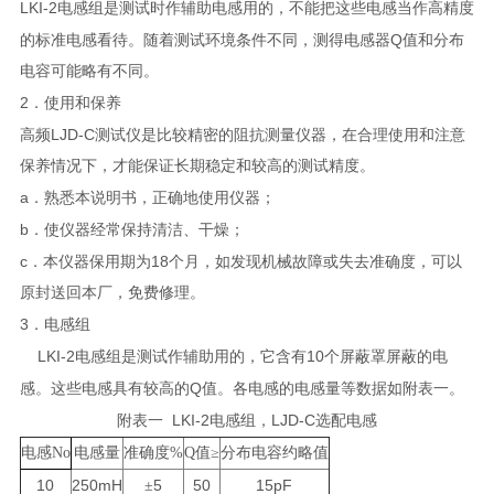
LKI-2
电感组是测试时作辅助电感用的，不能把这些电感当作高精度
Q
的标准电感看待。随着测试环境条件不同，测得电感器
值和分布
电容可能略有不同。
2
．使用和保养
LJD-C
高频
测试仪
是比较精密的阻抗测量仪器，在合理使用和注意
保养情况下，才能保证长期稳定和较高的测试精度。
a
．熟悉本说明书，正确地使用仪器；
b
．使仪器经常保持清洁、干燥；
c
18
．本仪器保用期为
个月，如发现机械故障或失去准确度，可以
原封送回本厂，免费修理。
3
．电感组
LKI-2
10
电感组是测试作辅助用的，它含有
个屏蔽罩屏蔽的电
Q
感。这些电感具有较高的
值。各电感的电感量等数据如附表一。
LKI-2
LJD-C
附表一
电感组，
选配电感
电感No
电感量
准确度%
Q值≥
分布电容约略值
10
250mH
5
50
15pF
±