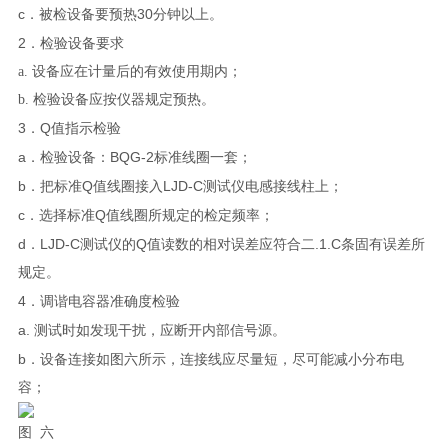
c
30
．被检设备要预热
分钟以上。
2
．检验设备要求
a. 设备应在计量后的有效使用期内；
b. 检验设备应按仪器规定预热。
3
Q
．
值指示检验
a
BQG-2
．检验设备：
标准线圈一套；
b
Q
LJD-C
．把标准
值线圈接入
测试仪
电感接线柱上；
c
Q
．选择标准
值线圈所规定的检定频率；
d
LJD-C
Q
.1.C
．
测试仪
的
值读数的相对误差应符合二
条固有误差所
规定。
4
．调谐电容器准确度检验
a.
测试时如发现干扰，应断开内部信号源。
b
．设备连接如图六所示，连接线应尽量短，尽可能减小分布电
容；
图
六