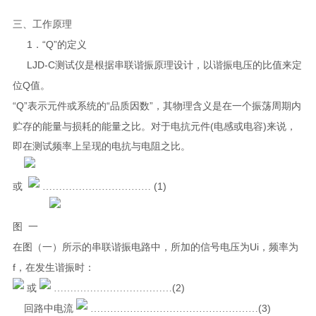
三、工作原理
1
“Q”
．
的定义
LJD-C
测试仪
是根据串联谐振原理设计，以谐振电压的比值来定
Q
位
值。
“Q”
“
”
表示元件或系统的
品质因数
，其物理含义是在一个振荡周期内
(
)
贮存的能量与损耗的能量之比。对于电抗元件
电感或电容
来说，
即在测试频率上呈现的电抗与电阻之比。
(1)
或
……………………………
图
一
Ui
在图（一）所示的串联谐振电路中，所加的信号电压为
，频率为
f
，在发生谐振时：
(2)
或
………………………………
(3)
回路中电流
……………………………………………