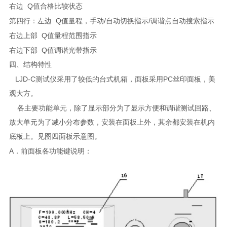
Q
右边
值合格比较状态
Q
/
/
第四行：左边
值量程，手动
自动切换指示
调谐点自动搜索指示
Q
右边上部
值量程范围指示
Q
右边下部
值调谐光带指示
四、结构特性
LJD-C
PC
测试仪
采用了较低的台式机箱
，
面板采用
丝印面板
，
美
观大方。
各主要功能单元，除了显示部分为了显示方便和调谐测试回路、
放大单元为了减小分布参数，安装在面板上外，其余都安装在机内
底板上。见图四面板示意图。
A
．前面板各功能键说明：