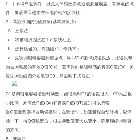
f
．手不得靠近试件，以免人体感应影响造成测量误差，有屏蔽的试
件，屏蔽罩应连接在低电位端的接线柱。
2
Q
(
)
．高频线圈的
值测量
基本测量法
A
．直接法
a
“Lx”
．将被测线圈接在
接线柱上；
b
．选择适当的工作频段和工作频率；
c
LJD-C
．先调调谐电容器到谐振点，即
测试仪
读数达，此读数即
Q
(Qe)
Q
(Qt)
为被测电感的有效
值
，若需得到被测电感的真实
值
，则
C0
应先测出线圈分布电容
，然后照下式修正：
C1
C1
C0
是调谐电容器谐振时读数，如谐振时
的读数很大，
只占很
Q
(Qe)
Q
(QT)
小比例，则有效
值
和真实
值
差别可以忽略。
Q
当
值量程选择自动切换时，在调谐时，如遇量程自动转换，应停
Q
顿一下，待
值稳定后，根据读数值变大或变小，确定继续调电容
的方向。
B
．变容法