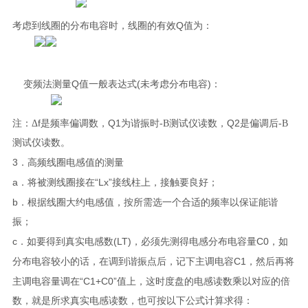
Q
考虑到线圈的分布电容时，线圈的有效
值为：
Q
(
)
变频法测量
值一般表达式
未考虑分布电容
：
f
Q1
Q2
注：Δ
是频率偏调数，
为谐振时
-B
测试仪
读数，
是偏调后
-B
测试仪
读数。
3
．高频线圈电感值的测量
a
“Lx”
．将被测线圈接在
接线柱上，接触要良好；
b
．根据线圈大约电感值，按所需选一个合适的频率以保证能谐
振；
c
(LT)
C0
．如要得到真实电感数
，必须先测得电感分布电容量
，如
C1
分布电容较小的话，在调到谐振点后，记下主调电容
，然后再将
“C1+C0”
主调电容量调在
值上，这时度盘的电感读数乘以对应的倍
数，就是所求真实电感读数，也可按以下公式计算求得：