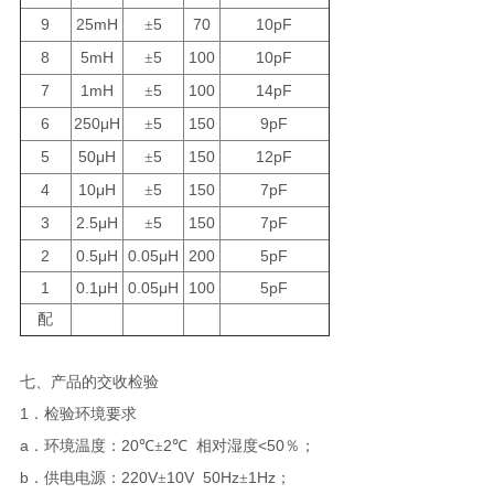
9
25mH
5
70
10pF
±
8
5mH
5
100
10pF
±
7
1mH
5
100
14pF
±
6
250
μ
H
5
150
9pF
±
5
50
μ
H
5
150
12pF
±
4
10
μ
H
5
150
7pF
±
3
2.5
μ
H
5
150
7pF
±
2
0.5
μ
H
0.05
μ
H
200
5pF
1
0.1
μ
H
0.05
μ
H
100
5pF
配
七、产品的交收检验
1
．检验环境要求
a
20
2
<50
．环境温度：
℃±
℃
相对湿度
％；
b
220V
10V 50Hz
1Hz
．供电电源：
±
±
；