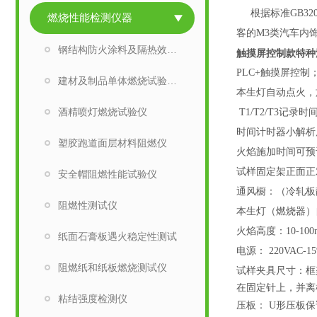
根据标准GB320
燃烧性能检测仪器
客的M3类汽车内
钢结构防火涂料及隔热效率试验炉
触摸屏控制款特种
PLC+触摸屏控制
建材及制品单体燃烧试验装置
本生灯自动点火，
酒精喷灯燃烧试验仪
T1/T2/T3记录时间
时间计时器小解析度
塑胶跑道面层材料阻燃仪
火焰施加时间可预设
试样固定架正面正
安全帽阻燃性能试验仪
通风橱：（冷轧板
阻燃性测试仪
本生灯（燃烧器）自
火焰高度：10-10
纸面石膏板遇火稳定性测试
电源： 220VAC-
阻燃纸和纸板燃烧测试仪
试样夹具尺寸：框架
在固定针上，并离
粘结强度检测仪
压板： U形压板保