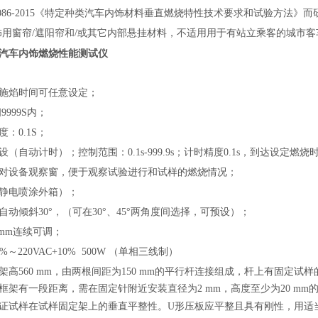
86-2015《特定种类汽车内饰材料垂直燃烧特性技术要求和试验方法》而研
饰用窗帘/遮阳帘和/或其它内部悬挂材料，不适用用于有站立乘客的城市
汽车内饰燃烧性能测试仪
；
施焰时间可任意设定；
9999S内；
：0.1S；
（自动计时）；控制范围：0.1s-999.9s；计时精度0.1s，到达设定
对设备观察窗，便于观察试验进行和试样的燃烧情况；
静电喷涂外箱）；
动倾斜30°，（可在30°、45°两角度间选择，可预设）；
0mm连续可调；
15%～220VAC+10% 500W （单相三线制）
高560 mm，由两根间距为150 mm的平行杆连接组成，杆上有固定试样
框架有一段距离，需在固定针附近安装直径为2 mm，高度至少为20 mm
证试样在试样固定架上的垂直平整性。U形压板应平整且具有刚性，用适当材料