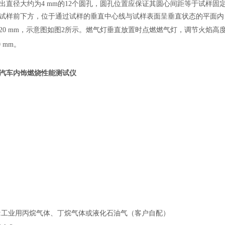
出直径大约为4 mm的12个圆孔，圆孔位置应保证其圆心间距等于试样固
试样前下方，位于通过试样的垂直中心线与试样表面呈垂直状态的平面内，
20 mm，示意图如图2所示。燃气灯垂直放置时点燃燃气灯，调节火焰高度至
0
mm。
汽车内饰燃烧性能测试仪
:工业用丙烷气体、丁烷气体或液化石油气（客户自配）