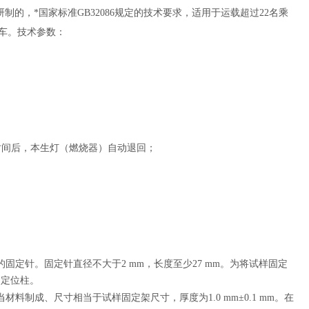
制的，*国家标准GB32086规定的技术要求，适用于运载超过22名乘
客车。技术参数：
燃烧时间后，本生灯（燃烧器）自动退回；
的固定针。固定针直径不大于2 mm，长度至少27 mm。为将试样固定
的定位柱。
制成、尺寸相当于试样固定架尺寸，厚度为1.0 mm±0.1 mm。在