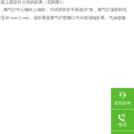
定架上固定针之间的距离（见附图1）
燃气灯中心轴向上倾斜，与试样所在平面成30°角，燃气灯顶部和试
40 mm±2 mm，该距离是燃气灯喷嘴口与火焰顶端距离。
气体喷嘴
在线咨询
电话