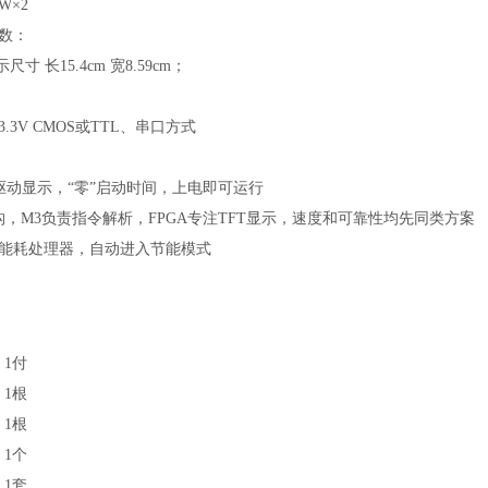
W×2
数：
显示尺寸
长
15.4
cm 宽
8.59
cm；
3.3V CMOS或TTL、串口方式
A驱动显示，“零”启动时间，上电即可运行
架构，M3负责指令解析，FPGA专注TFT显示，速度和可靠性均先同类方案
能耗处理器，自动进入节能模式
1付
1根
1根
1个
1套