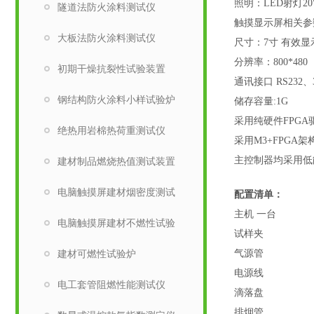
照明：LED射灯20
隧道法防火涂料测试仪
触摸显示屏相关参
大板法防火涂料测试仪
尺寸：
7寸 有效
分辨率：800*480
初期干燥抗裂性试验装置
通讯接口 RS232、
钢结构防火涂料小样试验炉
储存容量:1G
采用纯硬件FPG
绝热用岩棉热荷重测试仪
采用M3+FPGA
主控制器均采用低
建材制品燃烧热值测试装置
电脑触摸屏建材烟密度测试
配置清单：
主机 一台
电脑触摸屏建材不燃性试验
试样夹 
建材可燃性试验炉
气源管 
电源线 
电工套管阻燃性能测试仪
滴落盘 
排烟管 