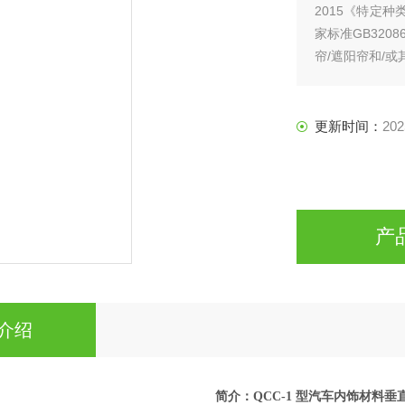
2015《特定
家标准GB32
帘/遮阳帘和/
更新时间：
202
产
介绍
简介：
QCC-1 型汽车内饰材料