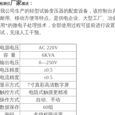
厂家
：
检测仪
概述
是我公司生产的轻型试验变压器的配套设备，该控制台
耐用、移动方便等特点。是供电企业、大型工厂、冶
采用*的微电子处理技术，全部使用过程可提前进行设
试，无须人工干预。
电源电压
AC 220V
容 量
6KVA
输出电压
0—250V
电压精度
±0.5
电流精度
±0.5
显示方式
7寸真彩高清数字屏
触控方式
电阻式触摸更精准
操作方式
自动、手动
数据保存
60组
密码
多级权限设置