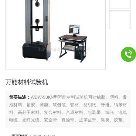
万能材料试验机
简要描述：
WDW-50KN型万能材料试验机可对橡胶、塑料、发
泡材料、塑胶、薄膜、软包装、管材、纺织物、纤维、纳米材
料、高分子材料、复合材料、合成材料、包装带、纸张、电线
电缆、光纤光缆、安全带、保险带、皮革皮带、鞋类、胶带、
聚合物、弹簧钢、不锈钢、铸件、铜管、有色金属、汽车零部
件、合金材料及其它非金属材料和金属材料进行拉伸、压缩、