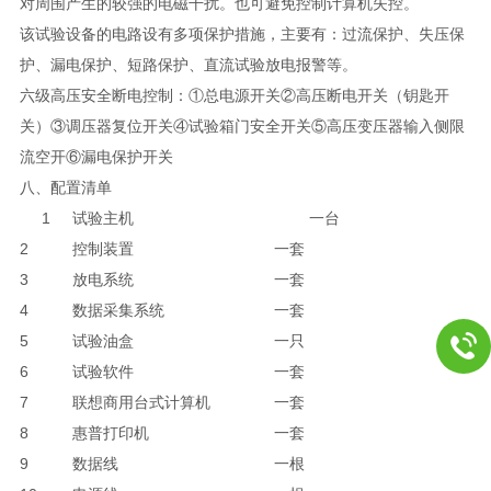
对周围产生的较强的电磁干扰。也可避免控制计算机失控。
该试验设备的电路设有多项保护措施，主要有：过流保护、失压保
护、漏电保护、短路保护、直流试验放电报警等。
六级高压安全断电控制：①总电源开关②高压断电开关（钥匙开
关）③调压器复位开关④试验箱门安全开关⑤高压变压器输入侧限
流空开⑥漏电保护开关
八、配置清单
1
试验主机
一台
2
控制装置
一套
3
放电系统
一套
4
数据采集系统
一套
5
试验油盒
一只
6
试验软件
一套
7
联想商用台式计算机
一套
8
惠普打印机
一套
9
数据线
一根