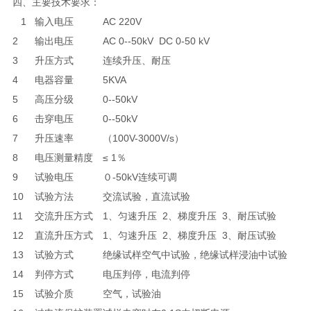
四、主要技术要求：
1
输入电压
AC 220V
2
输出电压
AC 0--50kV DC 0-50 kV
3
升压方式
连续升压、耐压
4
电器容量
5KVA
5
高压分级
0--50kV
6
击穿电压
0--50kV
7
升压速率
（100V-3000V/s）
8
电压测量精度
≤ 1％
9
试验电压
０-50kV连续可调
10
试验方法
交流试验，直流试验
11
交流升压方式
1、匀速升压 2、梯度升压 3、耐压试验
12
直流升压方式
1、匀速升压 2、梯度升压 3、耐压试验
13
试验方式
绝缘试样空气中试验，绝缘试样浸油中试验
14
判停方式
电压判停，电流判停
15
试验介质
空气，试验油