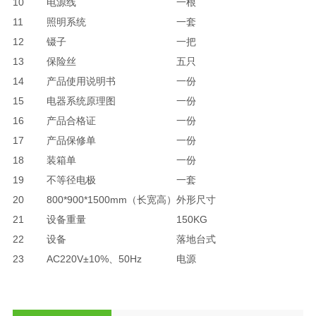
10
电源线
一根
11
照明系统
一套
12
镊子
一把
13
保险丝
五只
14
产品使用说明书
一份
15
电器系统原理图
一份
16
产品合格证
一份
17
产品保修单
一份
18
装箱单
一份
19
不等径电极
一套
20
800*900*1500mm（长宽高）
外形尺寸
21
设备重量
150KG
22
设备
落地台式
23
AC220V±10%、50Hz
电源