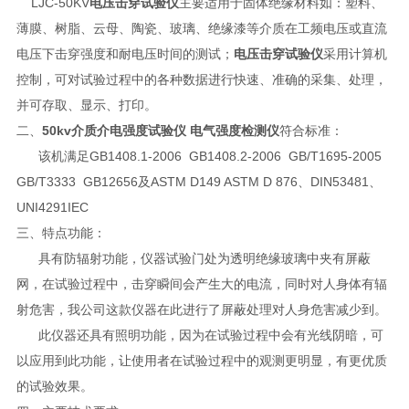
LJC-50KV
电压击穿试验仪
主要适用于固体绝缘材料如：塑料、
薄膜、树脂、云母、陶瓷、玻璃、绝缘漆等介质在工频电压或直流
电压下击穿强度和耐电压时间的测试；
电压击穿试验仪
采用计算机
控制，可对试验过程中的各种数据进行快速、准确的采集、处理，
并可存取、显示、打印。
二、
50kv介质介电强度试验仪 电气强度检测仪
符合标准：
该机满足GB1408.1-2006 GB1408.2-2006 GB/T1695-2005
GB/T3333 GB12656及ASTM D149 ASTM D 876、DIN53481、
UNI4291IEC
三、特点功能：
具有防辐射功能，仪器试验门处为透明绝缘玻璃中夹有屏蔽
网，在试验过程中，击穿瞬间会产生大的电流，同时对人身体有辐
射危害，我公司这款仪器在此进行了屏蔽处理对人身危害减少到。
此仪器还具有照明功能，因为在试验过程中会有光线阴暗，可
以应用到此功能，让使用者在试验过程中的观测更明显，有更优质
的试验效果。