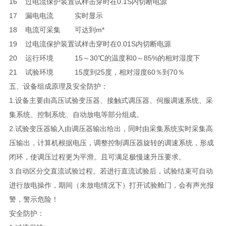
16
过电流保护装置
试样击穿时在0.1S内切断电源
17
漏电电流
实时显示
18
电流可采集
可达到m*
19
过电流保护装置
试样击穿时在0.01S内切断电源
20
运行环境
15～30℃的温度和0～85%的相对湿度下
21
试验环境
15度到25度，相对湿度60％到70％
五、设备组成原理及安全防护：
1.设备主要由高压试验变压器、接触式调压器、伺服调速系统、采
集系统、控制系统、自动放电等部分组成。
2.试验变压器输入由调压器输出给出，同时由采集系统实时采集高
压输出，计算机根据电压，调整控制调压器旋转的调速系统，形成
闭环，使调压过程更为平滑。且可满足极慢速升压要求。
3.自动区分交直流试验过程。若进行直流试验后，试验结束可自动
进行放电操作，期间（未放电情况下）打开试验舱门，会有声光报
警，警示危险！
安全防护：