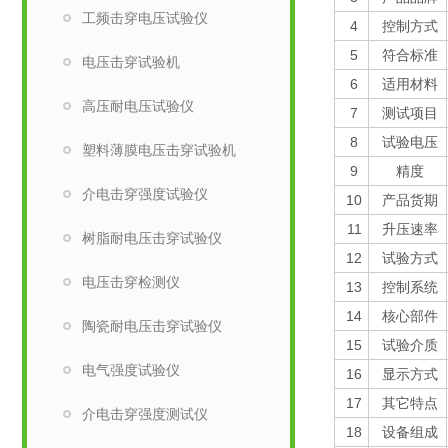
工频击穿电压试验仪
4
控制方式
5
符合标准
电压击穿试验机
6
适用材料
高压耐电压试验仪
7
测试项目
8
试验电压
塑料薄膜电压击穿试验机
9
精度
介电击穿强度试验仪
10
产品货期
11
升压速率
树脂耐电压击穿试验仪
12
试验方式
电压击穿检测仪
13
控制系统
14
核心部件
陶瓷耐电压击穿试验仪
15
试验介质
电气强度试验仪
16
显示方式
17
其它特点
介电击穿强度测试仪
18
设备组成