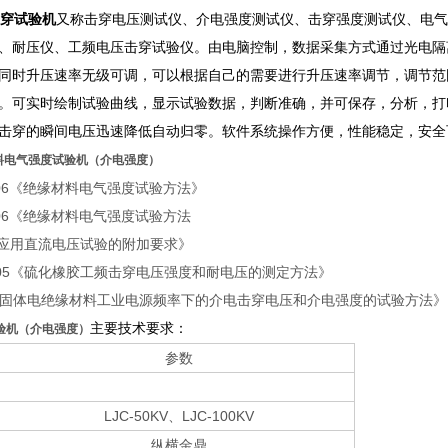
穿试验机
又称击穿电压测试仪、介电强度测试仪、击穿强度测试仪、电气
、耐压仪、工频电压击穿试验仪。由电脑控制，数据采集方式通过光电隔
同时升压速率无级可调，可以根据自己的需要进行升压速率调节，调节范围在0
。可实时绘制试验曲线，显示试验数据，判断准确，并可保存，分析，打
击穿的瞬间电压迅速降低自动归零。软件系统操作方便，性能稳定，安全
料电气强度试验机（介电强度）
-2006《绝缘材料电气强度试验方法》
-2006《绝缘材料电气强度试验方法
用直流电压试验的附加要求》
5-2005《硫化橡胶工频击穿电压强度和耐电压的测定方法》
149《固体电绝缘材料工业电源频率下的介电击穿电压和介电强度的试验方法》
主要技术要求：
验机（介电强度）
参数
LJC-50KV、LJC-100KV
纵横金鼎