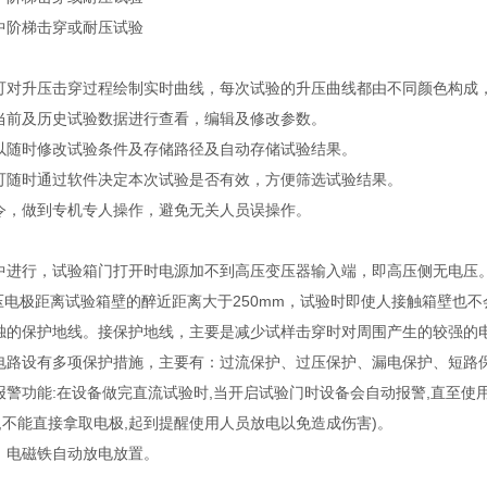
中阶梯击穿或耐压试验
可对升压击穿过程绘制实时曲线，每次试验的升压曲线都由不同颜色构成
当前及历史试验数据进行查看，编辑及修改参数。
以随时修改试验条件及存储路径及自动存储试验结果。
可随时通过软件决定本次试验是否有效，方便筛选试验结果。
令，做到专机专人操作，避免无关人员误操作。
中进行，试验箱门打开时电源加不到高压变压器输入端，即高压侧无电压。1
高压电极距离试验箱壁的醉近距离大于250mm，试验时即使人接触箱壁也
独的保护地线。接保护地线，主要是减少试样击穿时对周围产生的较强的
电路设有多项保护措施，主要有：过流保护、过压保护、漏电保护、短路
报警功能:在设备做完直流试验时,当开启试验门时设备会自动报警,直至使
,不能直接拿取电极,起到提醒使用人员放电以免造成伤害)。
，电磁铁自动放电放置。