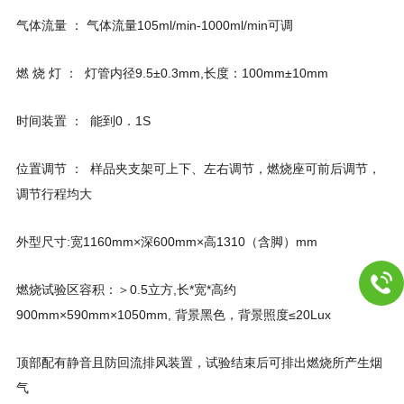
气体流量 ： 气体流量105ml/min-1000ml/min可调
燃 烧 灯 ： 灯管内径9.5±0.3mm,长度：100mm±10mm
时间装置 ： 能到0．1S
位置调节 ： 样品夹支架可上下、左右调节，燃烧座可前后调节，
调节行程均大
外型尺寸:宽1160mm×深600mm×高1310（含脚）mm
燃烧试验区容积：＞0.5立方,长*宽*高约
900mm×590mm×1050mm, 背景黑色，背景照度≤20Lux
顶部配有静音且防回流排风装置，试验结束后可排出燃烧所产生烟
气