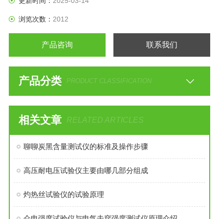
更新时间：
2025-03-14
得到的。
浏览次数：
2012
该仪器具有使用方便，操作简单，工作可靠，测量准确，自动
控温等优点。
产品咨询
联系我们
ASTM D1603炭黑含量测试仪
产品分类
PRODUCT CLASSIFICATION
相关文章
RELATED ARTICLES
聊聊炭黑含量测试仪的标准及操作步骤
高压耐电压试验仪主要由哪几部分组成
灼热丝试验仪的试验原理
介电强度试验仪与电气击穿强度测试仪原理介绍