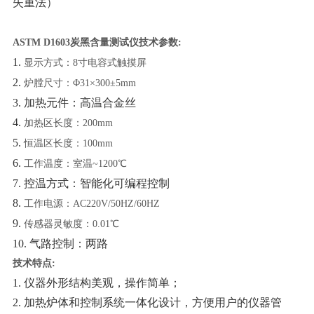
失重法）
ASTM D1603炭黑含量测试仪
技术参数
:
1.
显示方式：
8寸电容式触摸屏
2.
炉膛尺寸：
Φ31×300±5mm
3.
加热元件：高温合金丝
4.
加热区长度：
200mm
5.
恒温区长度：
100mm
6.
工作温度：室温
~1200℃
7.
控温方式：智能化可编程控制
8.
工作电源：
AC220V/50HZ/60HZ
9.
传感器灵敏度：
0.01℃
10.
气路控制：两路
技术特点
:
1.
仪器外形结构美观，操作简单；
2.
加热炉体和控制系统一体化设计，方便用户的仪器管