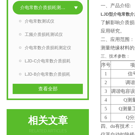
一、产品介绍:
介电常数介质损耗测试仪
LJD型介电常数
介电常数测试仪
了解影响介质损
应用研究。
工频介质损耗测试仪
二、应用范围：
介电常数介质损耗测定仪
测量绝缘材料的
三、技术参数：
LJD-C介电常数介质损耗
序号
项
1
信
LJD-B介电常数介质损耗
2
调谐
查看全部
3
调谐电容误
4
Q测
5
Q测量
相关文章
6
Q分
四、du有技术：
RELATED ARTICLES
仪器自动扣除残