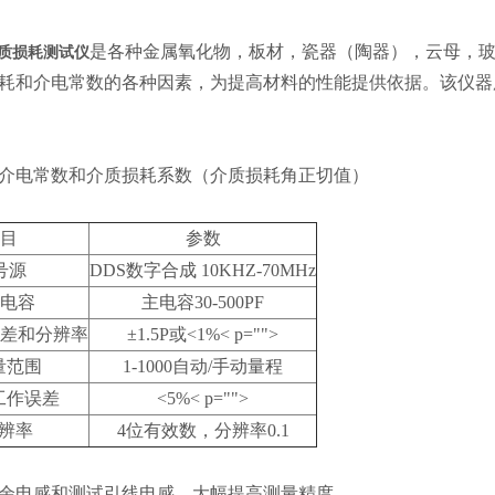
是各种金属氧化物，板材，瓷器（陶器），云母，
介质损耗测试仪
耗和介电常数的各种因素，为提高材料的性能提供依据。该仪器
介电常数和介质损耗系数（介质损耗角正切值）
目
参数
号源
DDS数字合成 10KHZ-70MHz
电容
主电容30-500PF
差和分辨率
±1.5P或<1%< p="">
量范围
1-1000自动/手动量程
工作误差
<5%< p="">
辨率
4位有效数，分辨率0.1
余电感和测试引线电感。大幅提高测量精度。