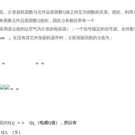
见，介质损耗因数与元件品质因数Q值之间互为倒数的关系。因此，利用
来测量元件品质因数Q值的，因此Ｑ表都自带有一个
采用高Ｑ值的以空气为介质的电容器）；一个信号稳定的信号源。在外配
ω
o
。
在没有其它外加损耗器件时，Ｑ表谐振回路的Ｑ值为：
＝ ＝
＝
＝
＝
器的
Q
＞＞ Q
（电感Q值），所以有
Ｃ
L
≈
Q
Ｌ
（５）