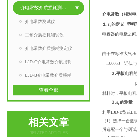
介电常数介质损耗测试仪
介电常数（相对电
介电常数测试仪
塑料
１.ε
的定义
r
电容器的电极之间
工频介质损耗测试仪
介电常数介质损耗测定仪
由于在标准大气压
LJD-C介电常数介质损耗
1.00053，
２.平板电容的
LJD-B介电常数介质损耗
查看全部
材料时，
平板电容
３
.
ε
的测量
r
利用
LJD-B
型或
LJ
相关文章
（1）选择一台测
后选配一个
与测试
RELATED ARTICLES