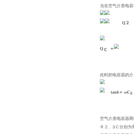
当在空气介质电容
Q
２
Q
＝
Ｃ
此时的电容器的介
tanδ＝ ωC
S
空气介质电容器两
Ｒ
２、
ΔＣ分别为