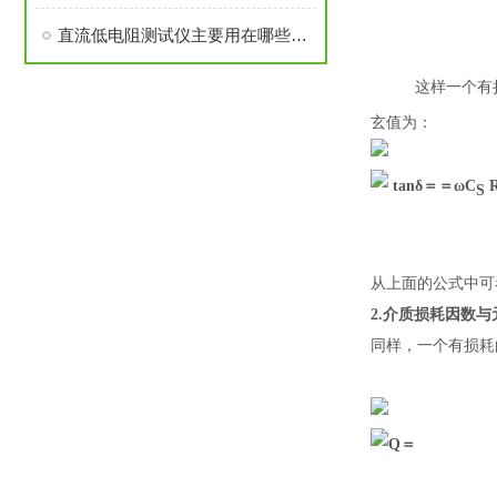
直流低电阻测试仪主要用在哪些领域
这样一个有
玄值为：
tanδ＝＝ωC
S
从上面的公式中可
2.
介质损耗因数与
同样，
一个有损耗
Q＝ ＝1