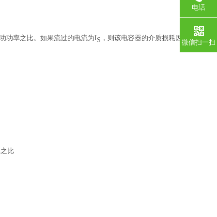
电话
功功率之比。如果流过的电流为I
，则该电容器的介质损耗因数的正
S
微信扫一扫
率之比