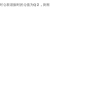
时Ｑ表谐振时的Ｑ值为
Q
２，
则有