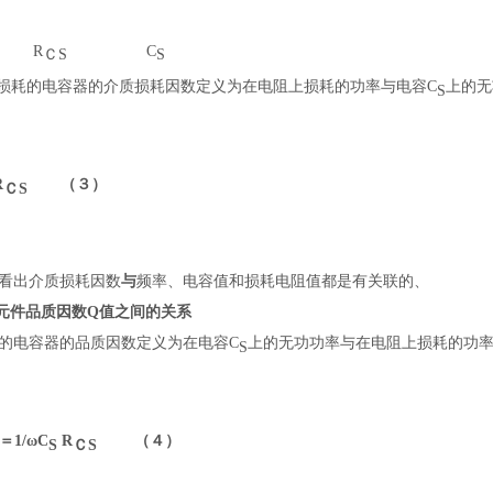
R
C
ＣS
S
损耗的电容器的介质损耗因数定义为在电阻上损耗的功率与电容C
上的无
S
R
（３）
ＣS
看出介质损耗因数
与
频率、电容值和损耗电阻值都是有关联的、
元件品质因数Q值之间的关系
的电容器的品质因数定义为在电容C
上的无功功率与在电阻上损耗的功
S
/ωC
R
（４）
S
ＣS