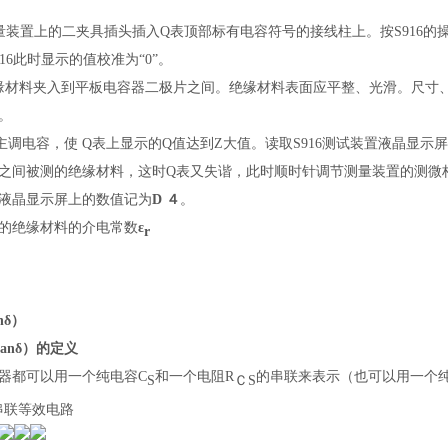
型测量装置上的二夹具插头插入Q表顶部标有电容符号的接线柱上。按S91
16此时显示的值校准为“0”。
缘材料夹入到平板电容器二极片之间。绝缘材料表面应平整、光滑。尺寸
。
主调电容，使 Q表上显示的Q值达到Z大值。读取S916测试装置液晶显示
之间
被测的绝缘材料，
这时Q表又失谐，
此时顺时针调节测量装置的测微杆
液晶显示屏上的数值记为
D
４
。
的绝缘材料的介电常数
ε
r
nδ）
anδ）的定义
器都可以用一个纯电容C
和一个电阻R
的串联来表示（也可以用一个纯
S
ＣS
串联等效电路