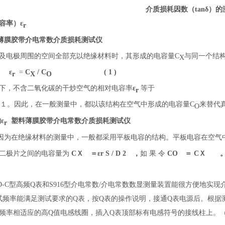
介质损耗因数（tanδ）的
容率
）
ε
r
薄膜胶带介电常数介质损耗测试仪
及电极周围的空间全部充以绝缘材料时，其形成的电容量C
与同一个结
X
ε
=
C
/ C
( 1 )
r
X
O
下，不含二氧化碳的干炒空气的相对电容率
ε
等于
r
近似与１。因此，在一般测量中，都以该结构在空气中形成的电容量C
来替代
O
塑料薄膜胶带介电常数介质损耗测试仪
ε
r
因为在绝缘材料的测量中，一般都采用平板电容的结构。平板电容在空气
二极片之间
的电容量为
C
Ｘ ＝
ε
r
S / D
2
，
如 果 令
C
O ＝
C
Ｘ
D-C
型高频Q表和S916型介电常数/介电常数数显测量装置能很方便地实现
试频率能满足测试要求的Q表，按Q表的操作说明，接通Q表电源后。根据
频率相适应的高
Q
值电感线圈
，插入Q表顶部标有电感符号的接线柱上。