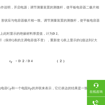
6的操作说明，开启电源；调节测量装置的测微杆，使平板电容器二极片相
、形状应与电容器极片相一致。调节测量装置的测微杆，使平板电容器
屏上
此时显示的绝缘材料厚度值，计为
D
2
。
（保持Q表的主调电容值不变），重新使 Q表上显示的Q值达到Z大
ε
=
D
２
/ D
4
( ２ )
r
电容C
和一个电阻R
的并联来表示，它们表达的结果是一致的）。
P
P
在线咨询