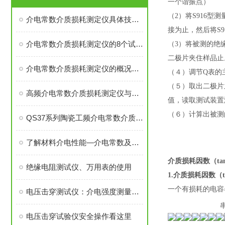
一个谐振点）
（2）将S916
介电常数介质损耗测定仪具体技术优点解读
接为止，然后将S9
介电常数介质损耗测定仪的8个试验操作步骤
（3）将被测的绝
二极片夹住样品止
介电常数介质损耗测定仪的概况和工作原理简介
（４）调节Q表的
（５）取出
二极片
高频介电常数介质损耗测定仪与工频介电常数测试仪区别
值，读取测试装置
（６）计算出
被测
QS37系列陶瓷工频介电常数介质损耗测定仪您知道吗
了解材料介电性能—介电常数及介质损耗测试仪
介质损耗因数（ta
绝缘电阻测试仪、万用表的使用
1.介质损耗因数（t
一个有损耗的电容
电压击穿测试仪：介电强度测量的技术原理与系统构成
电压击穿试验仪安全操作看这里