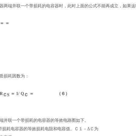
器两端并联一个带损耗的电容器时，此时上面的公式不能再成立，如果这
＝
＝
质损耗因数为：
R
＝ 1/
Q
＝ （６）
ＣS
Ｃ
端并联一个带损耗的电容器的等效电路图如下。
带损耗电容器的等效损耗电阻和电容值。Ｃ
１
－ΔＣ为