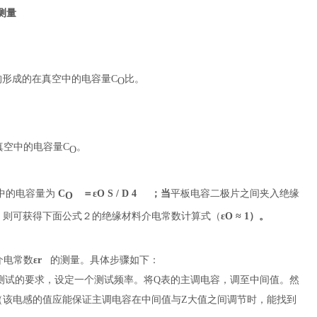
测量
构形成的在真空中的电容量C
比。
O
真空中的电容量C
。
O
中的电容量为
C
＝
ε
O
S / D
4
；当
平板电容
二极片之间夹入绝缘
O
。
则可获得下面公式２的
绝缘材料
介电常数计算式（
ε
O ≈
1）。
介电常数
ε
r
的测量。具体步骤如下：
测试的要求，设定一个测试频率。将Q表的主调电容，调至中间值。然
（该电感的值应能保证主调电容在中间值与Z大值之间调节时，能找到