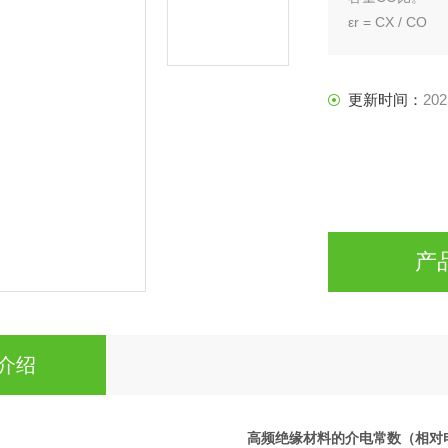
εr = CX / CO
更新时间：
202
产
介绍
高频绝缘材料的介电常数（相对