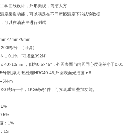
人工学曲线设计，外形美观，简洁大方
时温度采集功能，可以满足在不同摩擦温度下的试验数据
槽，可以在油液里进行测试
mm×7mm×6mm
200转/分 （可调）
 ± 0.1%（可增至392N）
40×10mm ，倒角0.5×45°，外圆表面与内圆同心度偏差小于0.01
号钢,淬火,热处理HRC40-45,外圆表面光洁度▼8
-5N·m
KG砝码一件，1KG砝码4件，可实现重量叠加功能。
1%
.5%
度：1%
：1S