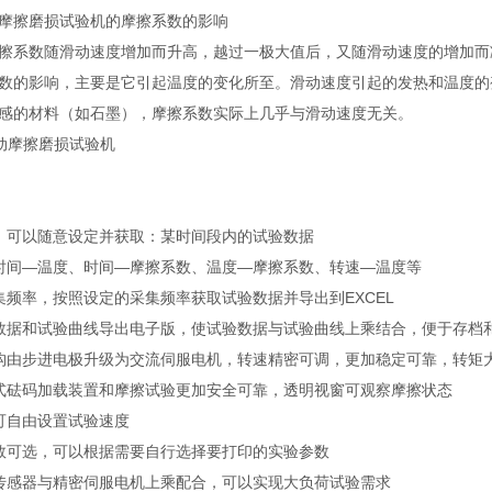
摩擦磨损试验机的摩擦系数的影响
擦系数随滑动速度增加而升高，越过一极大值后，又随滑动速度的增加而
数的影响，主要是它引起温度的变化所至。滑动速度引起的发热和温度的
感的材料（如石墨），摩擦系数实际上几乎与滑动速度无关。
料滑动摩擦磨损试验机
，可以随意设定并获取：某时间段内的试验数据
时间—温度、时间—摩擦系数、温度—摩擦系数、转速—温度等
集频率，按照设定的采集频率获取试验数据并导出到EXCEL
数据和试验曲线导出电子版，使试验数据与试验曲线上乘结合，便于存档
构由步进电极升级为交流伺服电机，转速精密可调，更加稳定可靠，转矩
式砝码加载装置和摩擦试验更加安全可靠，透明视窗可观察摩擦状态
可自由设置试验速度
数可选，可以根据需要自行选择要打印的实验参数
量程传感器与精密伺服电机上乘配合，可以实现大负荷试验需求