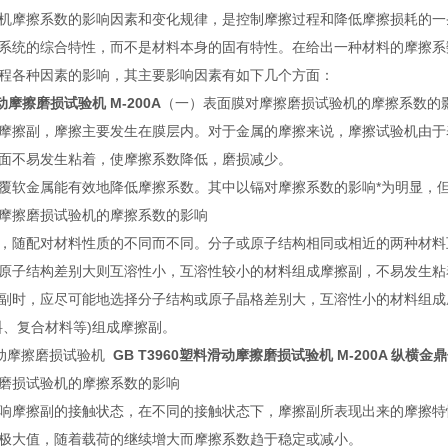
机摩擦系数的影响因素和变化规律，是控制摩擦过程和降低摩擦损耗的一
系统的综合特性，而不是材料本身的固有特性。在给出一种材料的摩擦系
程各种因素的影响，其主要影响因素有如下几个方面：
滑动摩擦磨损试验机 M-200A
（一）表面膜对摩擦磨损试验机的摩擦系数的
摩擦副，摩擦主要发生在膜层内。对于金属的摩擦来说，摩擦试验机由于
面不易发生粘着，使摩擦系数降低，磨损减少。
覆软金属能有效地降低摩擦系数。其中以镉对摩擦系数的影响*为明显，
摩擦磨损试验机的摩擦系数的影响
，随配对材料性质的不同而不同。分子或原子结构相同或相近的两种材料
原子结构差别大则互溶性小，互溶性较小的材料组成摩擦副，不易发生粘
副时，应尽可能地选择分子结构或原子晶格差别大，互溶性小的材料组成
料、复合材料等)组成摩擦副。
料滑动摩擦磨损试验机
GB T3960塑料滑动摩擦磨损试验机 M-200A
纵横金鼎
磨损试验机的摩擦系数的影响
响摩擦副的接触状态，在不同的接触状态下，摩擦副所表现出来的摩擦特
极大值，随着载荷的继续增大而摩擦系数趋于稳定或减小。