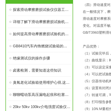
（四）滑动速度对
探索滑动摩擦磨损试验仪仪器工作过程
在一般情况下，摩
滑动速度对摩擦系
详细了解下滑动摩擦磨损试验机的维护与保养指南
变化。对温度不敏
GB/T3960塑
如何提高滑动摩擦磨损试验机的使用寿命？
GB8410汽车内饰燃烧试验箱的详细介绍
产品优势：
（1）试验完毕后
绝缘测试仪的操作步骤
（2）曲线显示：
（3）可以设定采
卤素检测，需要知道这些知识
（4）可以把试验
（5）仪器传动机
臭氧老化试验箱使用维护心得,这次全给你
（6）设置有封闭
聊聊蠕动泵高压漏电起痕和柱塞泵CTI测试仪如何选择
（7）转速可调，
（8）打印报告参
20kv 50kv 100kv介电强度试验仪特点介绍
（9）10N.M