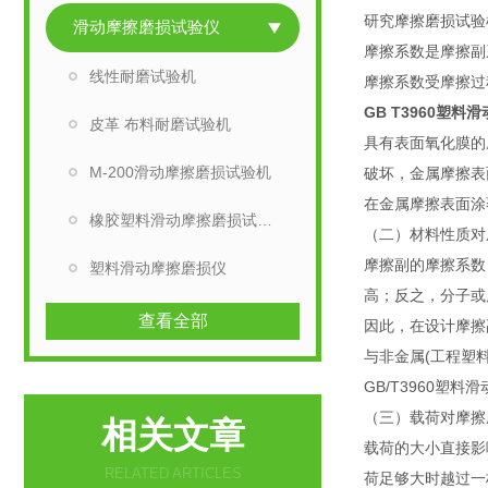
研究摩擦磨损试验
滑动摩擦磨损试验仪
摩擦系数是摩擦副
线性耐磨试验机
摩擦系数受摩擦过
GB T3960塑料
皮革 布料耐磨试验机
具有表面氧化膜的
M-200滑动摩擦磨损试验机
破坏，金属摩擦表
在金属摩擦表面涂
橡胶塑料滑动摩擦磨损试验仪
（二）材料性质对
摩擦副的摩擦系数
塑料滑动摩擦磨损仪
高；反之，分子或
查看全部
因此，在设计摩擦
与非金属(工程塑
GB/T3960塑
（三）载荷对摩擦
相关文章
载荷的大小直接影
RELATED ARTICLES
荷足够大时越过一