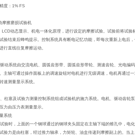
度：1% FS
料滑动摩擦磨损试验机
LCD动态显示、机电一体化原理，进行设定的摩擦试验。试验前将试验
试验结束后蜂鸣提示。控制系统具有断电记忆功能，即每次重新上电后，
进行直线往复摩擦运动。
动系统由交流电机、圆弧齿形带、圆弧齿形带轮、测速齿轮、光电编码
。主轴可通过操作面板上的调速旋钮对电机进行无级调速，电机再通过一
转速测量显示系统。
柱塞及试验力测量控制系统组成试验机的施力系统。电机、驱动齿轮泵
压力由压力表测量显示。
量系统
验时，上面的一个钢球通过的钢球夹头固定在主轴下端的锥孔中，电化
试验力是由柱塞，经过推力轴承，力矩轮、油盒传递到摩擦副上的。当上