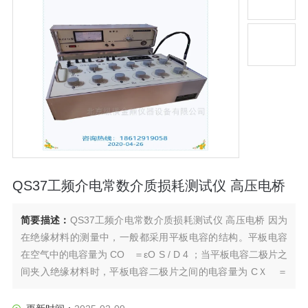
QS37工频介电常数介质损耗测试仪 高压电桥
简要描述：
QS37工频介电常数介质损耗测试仪 高压电桥 因为
在绝缘材料的测量中，一般都采用平板电容的结构。平板电容
在空气中的电容量为 CO ＝εO S / D 4 ；当平板电容二极片之
间夹入绝缘材料时，平板电容二极片之间的电容量为 CＸ ＝
εr S / D 2 ，如 果 令 CO ＝ CＸ 。则可获得下面公式２
的绝缘材料介电常数计算式（εO ≈ 1）。