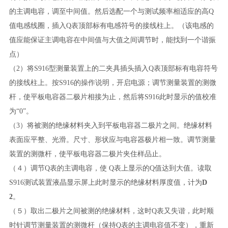
的主调电容，调至中间值。然后选配一个
与测试频率相适应的高
Q
值电感线圈
，插入Q表顶部标有电感符号的接线柱上。（该电感的
值应能保证主调电容在中间值与大值之间调节时，能找到一个谐振
点）
（2）将S916型测量装置上的二夹具插头插入Q表顶部标有电容符号
的接线柱上。按S916的操作说明，开启电源；调节测量装置的测微
杆，使平板电容器二极片相接为止，然后将S916此时显示的值校准
为“0”。
（3）将被测的绝缘材料夹入到平板电容器二极片之间。绝缘材料
表面应平整、光滑。尺寸、形状应与电容器极片相一致。调节测量
装置的测微杆，使平板电容器二极片夹住样品止。
（４）调节Q表的主调电容，使 Q表上显示的Q值达到大值。读取
S916测试装置液晶显示屏上
此时显示的绝缘材料厚度值，计为
D
2
。
（５）取出
二极片之间
被测的绝缘材料，
这时Q表又失谐，
此时顺
时针调节测量装置的测微杆（保持Q表的主调电容值不变），重新