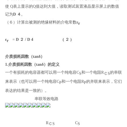
使 Q表上显示的Q值达到大值，读取测试装置液晶显示屏上的数值
记为
D
４
。
（６）计算出
被测的绝缘材料的介电常数
ε
r
ε
=
D
２
/ D
4
( ２ )
r
介质损耗因数（tanδ）
1.介质损耗因数（tanδ）的定义
一个有损耗的电容器都可以用一个纯电容C
和一个电阻R
的串联
S
ＣS
来表示（也可以用一个纯电容C
和一个电阻R
的并联来表示，它们
P
P
表达的结果是一致的）。
串联等效电路
R
C
ＣS
S