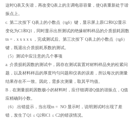
这时
Q
表又失谐，再改变
Q
表上的主调电容容量，使
Q
表重新处于谐
振点上。
c
.
第二次按下
Q
表上的小数点（
tg
δ）键，显示屏上原
C2
和
Q2
显示
变化为
C1
和
Q1
，同时显示出所测试的
绝缘材料样品
的介质损耗因数
tn =
．
x x x x x
，完成测试后。第三次按下
Q
表上的小数点（
tg
δ）
键，既退出介质损耗系数的测试。
（5）测试中应注意的几个事项
a. 介质损耗因数的测试中，因存在测试装置对
材料样品夹的松紧问
题，以及材料样品的厚度均匀问题和仪表的误差，所以每次的测量
结果存在不一致。因此，需多次测量，取其平均值。
B
．在测量损耗
因数极小的材料时，应仔细调谐Q值的谐振点，Q值
应精确到小数。
（6）
.
出错提示，当出现
tn = NO
显示时，说明测试时出现了差
错，发生了
Q1
≤
Q2
和
C1
≤
C2
的错误情况。