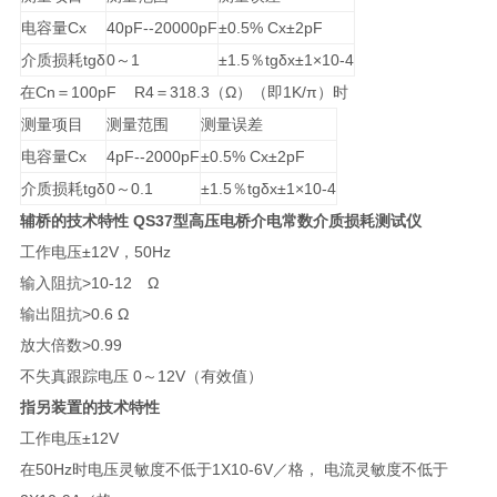
电容量Cx
40pF--20000pF
±0.5% Cx±2pF
介质损耗tgδ
0～1
±1.5％tgδx±1×10-4
在Cn＝100pF R4＝318.3（Ω）（即1K/π）时
测量项目
测量范围
测量误差
电容量Cx
4pF--2000pF
±0.5% Cx±2pF
介质损耗tgδ
0～0.1
±1.5％tgδx±1×10-4
辅桥的技术特性
QS37型高压电桥介电常数介质损耗测试仪
工作电压±12V，50Hz
输入阻抗>10-12 Ω
输出阻抗>0.6 Ω
放大倍数>0.99
不失真跟踪电压 0～12V（有效值）
指另装置的技术特性
工作电压±12V
在50Hz时电压灵敏度不低于1X10-6V／格， 电流灵敏度不低于