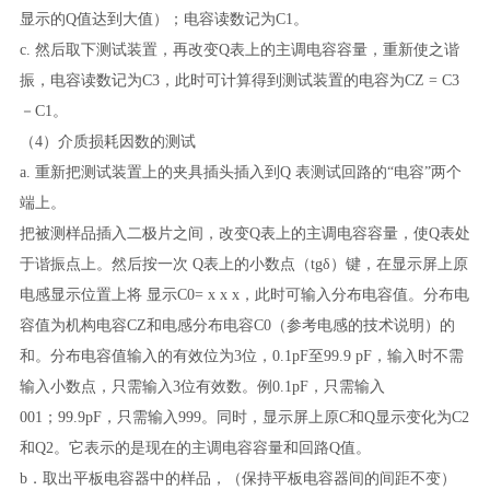
显示的Q值达到大值）
；电容读数记为
C1
。
c.
然后取下测试装置，再改变
Q
表上的主调电容容量，重新使之谐
振，电容读数记为
C3
，此时可计算得到测试装置的电容为
CZ = C3
－
C1
。
（
4
）介质损耗因数的测试
a.
重新把测试装置上的夹具插头插入到
Q
表测试回路的“电容”两个
端上。
把被测样品插入二极片之间，改变
Q
表上的主调电容容量，使
Q
表处
于谐振点上。然后按一次
Q
表上的小数点（
tg
δ）键，在显示屏上原
电感显示位置上将 显示
C0= x x x
，此时可输入分布电容值。分布电
容值为机构电容
CZ
和电感分布电容
C0
（参考电感的技术说明）的
和。分布电容值输入的有效位为
3
位，
0.1pF
至
99.9 pF
，输入时不需
输入小数点，只需输入
3
位有效数。例
0.1pF
，只需输入
001
；
99.9pF
，只需输入
999
。
同时，显示屏上原
C
和
Q
显示变化为
C2
和
Q2
。它表示的是现在的
主调电容容量和回路Q值。
b
．
取出平板电容器中的样品，（保持平板电容器间的间距不变）