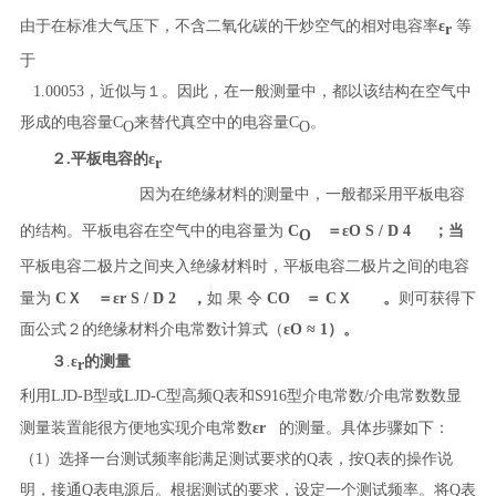
由于在标准大气压下，不含二氧化碳的干炒空气的相对电容率
ε
等
r
于
1.00053，近似与１。因此，在一般测量中，都以该结构在空气中
形成的电容量C
来替代真空中的电容量C
。
O
O
２.平板电容的ε
r
因为在绝缘材料的测量中，一般都采用平板电容
的结构。平板电容在空气中的电容量为
C
＝
ε
O
S / D
4
；当
O
平板电容
二极片之间夹入绝缘材料时，
平板电容
二极片之间
的电容
量为
C
Ｘ ＝
ε
r
S / D
2
，
如 果 令
C
O ＝
C
Ｘ
。
则可获得下
面公式２的
绝缘材料
介电常数计算式（
ε
O ≈
1）。
３
.
ε
的测量
r
利用
LJD-B
型或
LJD-C
型高频Q表和S916型介电常数/介电常数数显
测量装置能很方便地实现介电常数
ε
r
的测量。具体步骤如下：
（1）选择一台测试频率能满足测试要求的Q表，按Q表的操作说
明，接通Q表电源后。根据测试的要求，设定一个测试频率。将Q表