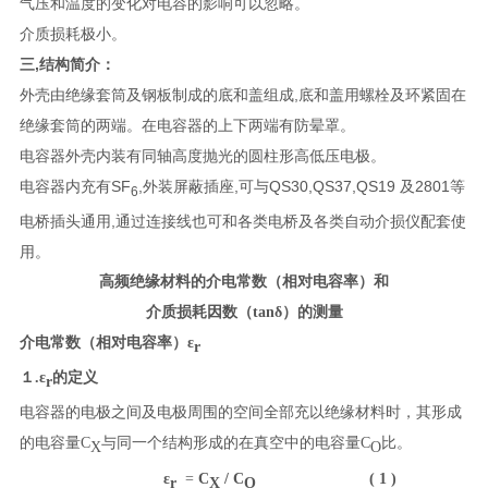
气压和温度的变化对电容的影响可以忽略。
介质损耗极小。
三,结构简介：
外壳由绝缘套筒及钢板制成的底和盖组成,底和盖用螺栓及环紧固在
绝缘套筒的两端。在电容器的上下两端有防晕罩。
电容器外壳内装有同轴高度抛光的圆柱形高低压电极。
电容器内充有SF
,外装屏蔽插座,可与QS30,QS37,QS19 及2801等
6
电桥插头通用,通过连接线也可和各类电桥及各类自动介损仪配套使
用。
高频绝缘材料的介电常数（相对电容率）和
介质损耗因数（tanδ）的测量
介电常数（相对电容率
）
ε
r
１.ε
的定义
r
电容器的电极之间及电极周围的空间全部充以绝缘材料时，其形成
的电容量C
与同一个结构形成的在真空中的电容量C
比。
X
O
ε
=
C
/ C
( 1 )
r
X
O