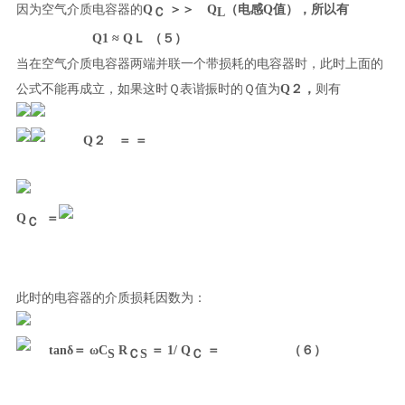
因为空气介质电容器的
Q
＞＞ Q
（电感Q值），所以有
Ｃ
L
Q
1
≈
Q
Ｌ
（５）
当在空气介质电容器两端并联一个带损耗的电容器时，此时上面的
公式不能再成立，如果这时Ｑ表谐振时的Ｑ值为
Q
２，
则有
Q
２
＝
＝
Q
＝
Ｃ
此时的电容器的介质损耗因数为：
tanδ＝ ωC
R
＝ 1/
Q
＝ （６）
S
ＣS
Ｃ