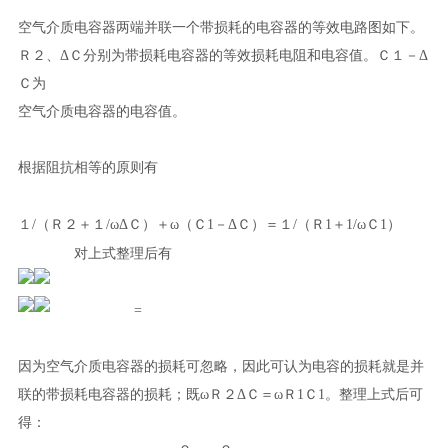
空气介质电容器两端并联一个带损耗的电容器的等效电路图如下。
Ｒ
２、
ΔＣ分别为带损耗电容器的等效损耗电阻和电容值。Ｃ
１
－Δ
Ｃ为
空气介质电容器的电容值。
根据阻抗相等的原则有
１/（Ｒ
２
＋１/ωΔＣ）＋ω（Ｃ
1－
ΔＣ）＝１/（Ｒ
1
＋1/ωＣ
1
）
对上式整理后有
=
因为空气介质电容器的损耗可忽略，因此可认为电容的损耗就是并
联的带损耗电容器的损耗；既
ω
Ｒ
２
ΔＣ＝ω
Ｒ
1
Ｃ
1
。整理上式后可
得：