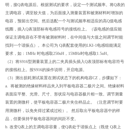
明，接Q表电源后。根据测试的要求，设定一个测试频率。将Q表的
主调电容，调至较大值，为后面接入测量装置和被测材料时增加的
电容，预留出空间。然后选配一个
与测试频率相适应的高
Q
值电感
线圈
，插入Q表顶部标有电感符号的接线柱上。（该电感的值应能
保证主调电容在不带有被测材料时，在中间值与大值之间调节时能
找到一个谐振点）。
本公司为
Q
表配套使用的
LKI-1
电感组能满足
要求，如：
1MHz
时电感取
250uH
，
15MHz
时电感取
1.5uH
。
（2）将S916型测量装置上的二夹具插头插入Q表顶部标有电容符号
的接线柱上。按S916的操作说明，开启电源。
（3）
测出损耗测试装置在测试状态下的机构电容
CZ
，步骤如下：
a.
将被测的绝缘材料样品夹入到平板电容器二极片之间。绝缘材料
表面应平整、光滑。尺寸、形状应与电容器极片相一致。调节测量
装置的测微杆，使平板电容器二极片夹住样品止。
（注意调节时要
用测微杆，以免夹得过紧或过松）。
然后取出平板电容器中的样
品，但要保持平板电容器间的间距不变。
b.
改变
Q
表上的主调电容容量，使
Q
表处于谐振点上（既
使 Q表上