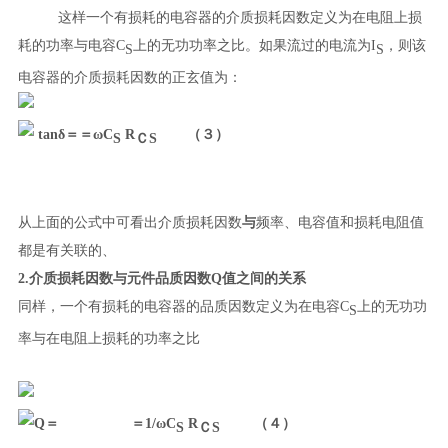
这样一个有损耗的电容器的介质损耗因数定义为在电阻上损
耗的功率与电容C
上的无功功率之比。如果流过的电流为I
，则该
S
S
电容器的介质损耗因数的正玄值为：
tanδ＝＝ωC
R
（３）
S
ＣS
从上面的公式中可看出介质损耗因数
与
频率、电容值和损耗电阻值
都是有关联的、
2.
介质损耗因数与元件品质因数Q值之间的关系
同样，
一个有损耗的电容器的品质因数定义为在电容C
上的无功功
S
率与在电阻上损耗的功率之比
Q＝ ＝1/ωC
R
（４）
S
ＣS