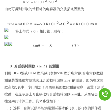
２
２
Ｒ
２ ＝
Ｒ
1
Ｃ
1
/ΔＣ
由此可得到并联的带损耗的电容器的介质损耗因数为：
２
２
tanδ＝ωΔＣＲ２
＝ωΔＣＲ1Ｃ1
/ΔＣ
＝ωＲ1Ｃ1Ｃ1/ΔＣ
将上与式（６）相比较，则有：
tanδ
＝
Ｘ （７）
３
.
介质损耗因数（tanδ）的测量
利用
LJD-B
型或
LJD-C
型高频Q表和S916型介电常数/介电常数数显
测量装置能很方便地实现介质损耗因数
tanδ
的测量。因为在这两
款高频Q表中，专门增加了介质损耗因数的测量程序，设置了测试
按键，在显示屏上可直接读得介质损耗因数
tanδ值
。从而省去了以
往复杂的计算工作。具体步骤如下：
（1）选择一台测试频率能满足测试要求的Q表，按Q表的操作说