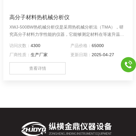
高分子材料热机械分析仪
XWJ-500BW热机械分析仪是采用热机械分析法（TMA），研
究高分子材料力学性能的仪器，它能够测定材料在等速升温或
降温条件下的温度、变形曲线，从而确定材料的热膨胀系数、
访问次数：
4300
产品价格：
65000
玻璃化转变温度Tg和流动温度Tf等特性。可广泛应用于高分子
厂商性质：
生产厂家
更新日期：
2025-04-27
及其合成材料、药物、陶瓷等材料的科研和生产中。高分子材
料热机械分析仪
查看详情