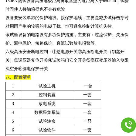
150KV测试设备高压电极距离屏蔽室壁的近距离大于650mm，试验
时即使人接触箱壁也不会有危险
设备要安装单独的保护地线。接保护地线，主要是减少试样击穿时
对周围产生的较强的电磁干扰。也可避免控制计算机失控。
该试验设备的电路设有多项保护措施，主要有：过流保护、失压保
护、漏电保护、短路保护、直流试验放电报警等。
六级高压安全断电控制：①总电源开关②高压断电开关（钥匙开
关）③调压器复位开关④试验箱门安全开关⑤高压变压器输入侧限
流空开⑥漏电保护开关
八、配置清单
1
试验主机
一台
2
控制装置
一套
3
放电系统
一套
4
数据采集系统
一套
5
试验油盒
一只
6
试验软件
一套