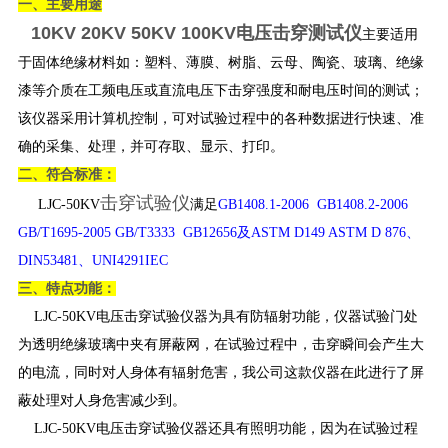
一、主要用途
10KV 20KV 50KV 100KV电压击穿测试仪
主要适用
于固体绝缘材料如：塑料、薄膜、树脂、云母、陶瓷、玻璃、绝缘
漆等介质在工频电压或直流电压下击穿强度和耐电压时间的测试；
该仪器采用计算机控制，可对试验过程中的各种数据进行快速、准
确的采集、处理，并可存取、显示、打印。
二、符合标准：
击穿试验仪
LJC-50KV
满足
GB1408.1-2006 GB1408.2-2006
GB/T1695-2005 GB/T3333 GB12656及ASTM D149 ASTM D 876、
DIN53481、UNI4291IEC
三、特点功能：
LJC-50KV电压击穿试验仪器为具有防辐射功能，仪器试验门处
为透明绝缘玻璃中夹有屏蔽网，在试验过程中，击穿瞬间会产生大
的电流，同时对人身体有辐射危害，我公司这款仪器在此进行了屏
蔽处理对人身危害减少到。
LJC-50KV电压击穿试验仪器还具有照明功能，因为在试验过程