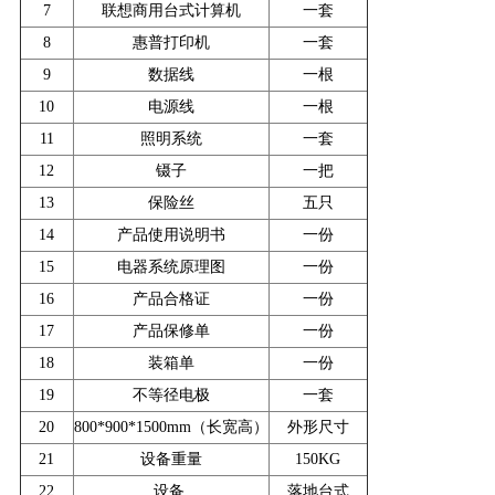
7
联想商用台式计算机
一套
8
惠普打印机
一套
9
数据线
一根
10
电源线
一根
11
照明系统
一套
12
镊子
一把
13
保险丝
五只
14
产品使用说明书
一份
15
电器系统原理图
一份
16
产品合格证
一份
17
产品保修单
一份
18
装箱单
一份
19
不等径电极
一套
20
800*900*1500mm（长宽高）
外形尺寸
21
设备重量
150KG
22
设备
落地台式